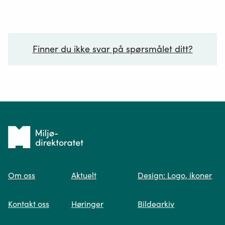
Finner du ikke svar på spørsmålet ditt?
Ditt spørsmål*
Tilbake
til
Om oss
Aktuelt
Design: Logo, ikoner
forsiden
Spør oss
Kontakt oss
Høringer
Bildearkiv
Når du skriver spørsmålet ditt, gjør vi et