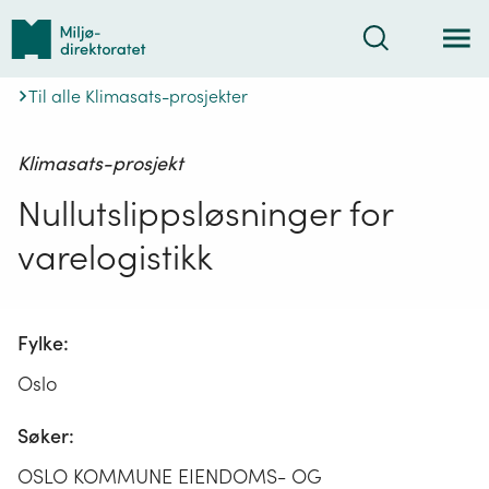
Tilbake
Søk
til
forsiden
Til alle Klimasats-prosjekter
Klimasats-prosjekt
Nullutslippsløsninger for
varelogistikk
Fylke:
Oslo
Søker:
OSLO KOMMUNE EIENDOMS- OG