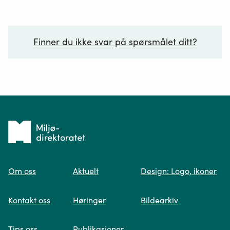
Finner du ikke svar på spørsmålet ditt?
Ditt spørsmål*
Tilbake
til
Om oss
Aktuelt
Design: Logo, ikoner
forsiden
Spør oss
Kontakt oss
Høringer
Bildearkiv
Når du skriver spørsmålet ditt, gjør vi et
Tips oss
Publikasjoner