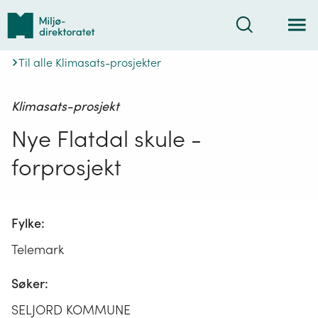
Tilbake
Søk
til
forsiden
Til alle Klimasats-prosjekter
Klimasats-prosjekt
Nye Flatdal skule -
forprosjekt
Fylke:
Telemark
Søker:
SELJORD KOMMUNE