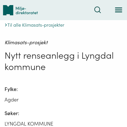
Tilbake
Søk
til
forsiden
Til alle Klimasats-prosjekter
Klimasats-prosjekt
Nytt renseanlegg i Lyngdal
kommune
Fylke:
Agder
Søker:
LYNGDAL KOMMUNE