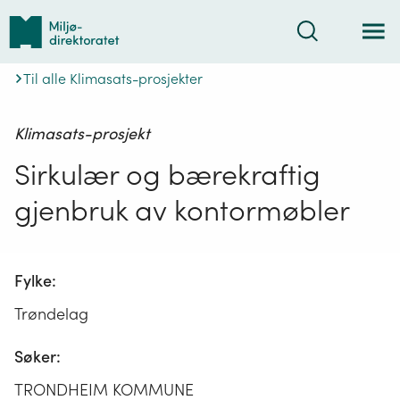
Tilbake
Søk
til
forsiden
Til alle Klimasats-prosjekter
Klimasats-prosjekt
Sirkulær og bærekraftig
gjenbruk av kontormøbler
Fylke:
Trøndelag
Søker:
TRONDHEIM KOMMUNE