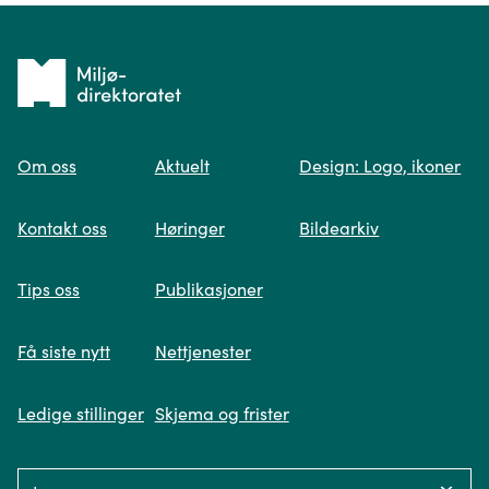
Tilbake
til
Om oss
Aktuelt
Design: Logo, ikoner
forsiden
Spør oss
Kontakt oss
Høringer
Bildearkiv
Når du skriver spørsmålet ditt, gjør vi et
Tips oss
Publikasjoner
søk og viser deg vår mest relevante
informasjon.
Få siste nytt
Nettjenester
Ledige stillinger
Skjema og frister
Fikk du ikke svar på spørsmålet ditt?
Language: