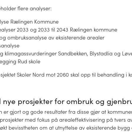
eholder flere analyser:
lyse Rælingen Kommune
alyser 2033 og 2033 til 2043 Rælingen kommune
ng og ombruksanalyse av eksisterende arealer
sanalyse
og klimagassvurderinger Sandbekken, Blystadlia og Løv
legging Rud skole
sjektet Skoler Nord mot 2060 skal opp til behandling i
til nye prosjekter for ombruk og gjenbr
 er gjort og gode resultater fra disse gjør at kommune
prosjekter med fokus på arealeffektivisering på tvers av
 økt bevisstheten om at utnyttelse av eksisterende bygg 