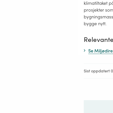
klimatiltaket 
prosjekter so
bygningsmasse 
bygge nytt.
Relevante
Se Miljødir
Sist oppdatert 