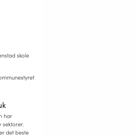
enstad skole
 kommunestyret
uk
n har
 sektorer.
er det beste