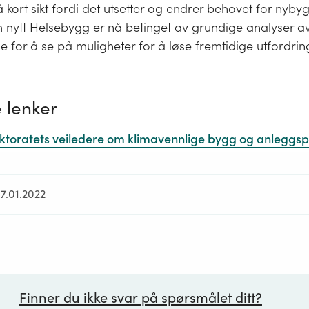
på kort sikt fordi det utsetter og endrer behovet for nyby
m nytt Helsebygg er nå betinget av grundige analyser a
for å se på muligheter for å løse fremtidige utfordrin
 lenker
ektoratets veiledere om klimavennlige bygg og anleggsp
07.01.2022
Finner du ikke svar på spørsmålet ditt?