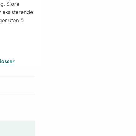
gg. Store
v eksisterende
ger uten å
lasser