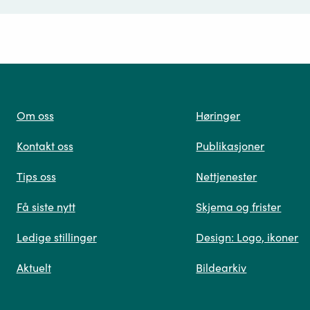
ørsmål*
Om oss
Høringer
Kontakt oss
Publikasjoner
 oss
Tips oss
Nettjenester
Få siste nytt
Skjema og frister
Ledige stillinger
Design: Logo, ikoner
Når du skriver spørsmålet ditt, gjør vi et søk og viser
Aktuelt
Bildearkiv
deg vår mest relevante informasjon.