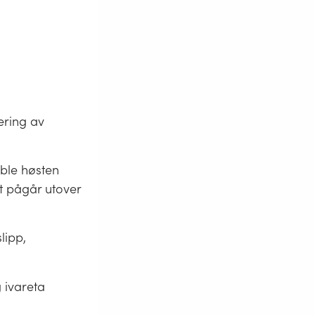
ering av
 ble høsten
et pågår utover
lipp,
 ivareta