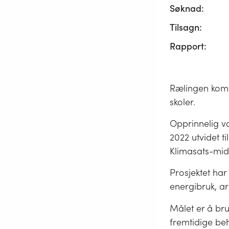
Søknad:
Tilsagn:
Rapport:
Rælingen komm
skoler.
Opprinnelig va
2022 utvidet t
Klimasats-midl
Prosjektet har
energibruk, ar
Målet er å br
fremtidige beh