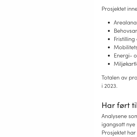
Prosjektet inn
Arealana
Behovsan
Fristilli
Mobilitet
Energi- 
Miljøkart
Totalen av pro
i 2023.
Har ført 
Analysene som
igangsatt nye 
Prosjektet har