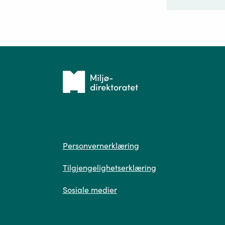
Ditt sp
Tilbake
til
forsiden
Spør
Personvern
Personvernerklæring
Tilgjengelighetserklæring
Sosiale medier