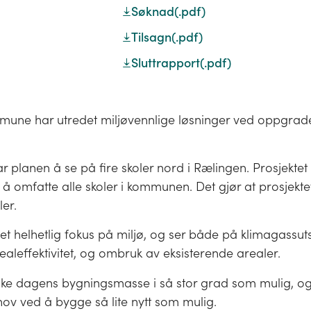
Søknad
(.pdf)
Tilsagn
(.pdf)
Sluttrapport
(.pdf)
une har utredet miljøvennlige løsninger ved oppgrad
r planen å se på fire skoler nord i Rælingen. Prosjektet
il å omfatte alle skoler i kommunen. Det gjør at prosjekt
er.
 et helhetlig fokus på miljø, og ser både på klimagassuts
ealeffektivitet, og ombruk av eksisterende arealer.
uke dagens bygningsmasse i så stor grad som mulig, og
ov ved å bygge så lite nytt som mulig.