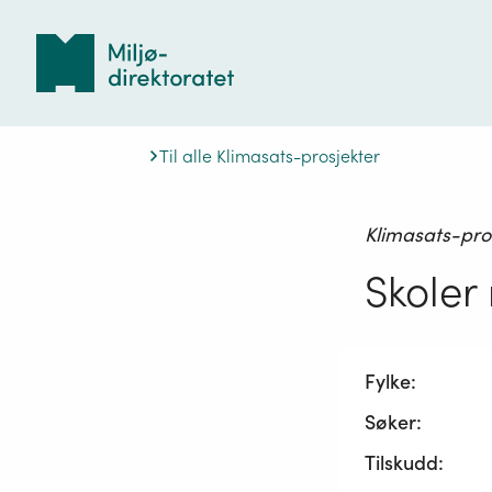
Tilbake
til
forsiden
Til alle Klimasats-prosjekter
Klimasats-pro
Skoler
Fylke:
Søker:
Tilskudd: