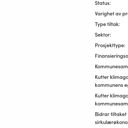
Status:
Varighet av pr
Type tiltak:
Sektor:
Prosjekttype:
Finansierings
Kommunesama
Kutter klimaga
kommunens ege
Kutter klimaga
kommunesamf
Bidrar tiltaket t
sirkulærøkono