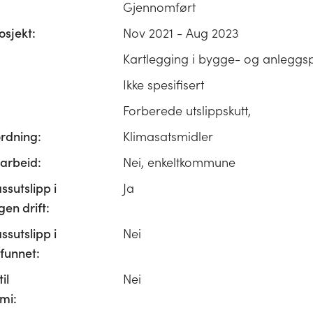
Gjennomført
osjekt:
Nov 2021 - Aug 2023
Kartlegging i bygge- og anleggsp
Ikke spesifisert
Forberede utslippskutt,
ordning:
Klimasatsmidler
rbeid:
Nei, enkeltkommune
ssutslipp i
Ja
n drift:
ssutslipp i
Nei
unnet:
il
Nei
mi: