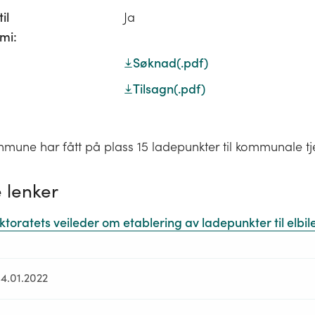
il
Ja
mi:
Søknad
(.pdf)
Tilsagn
(.pdf)
mune har fått på plass 15 ladepunkter til kommunale tj
 lenker
ktoratets veileder om etablering av ladepunkter til elbil
04.01.2022