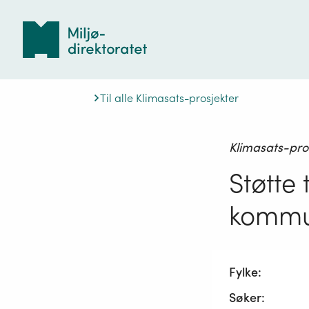
Tilbake
til
forsiden
Til alle Klimasats-prosjekter
Klimasats-pro
Støtte
komm
Fylke:
Søker: