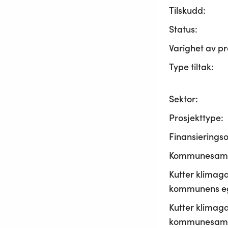
Tilskudd:
Status:
Varighet av pr
Type tiltak:
Sektor:
Prosjekttype:
Finansierings
Kommunesama
Kutter klimaga
kommunens ege
Kutter klimaga
kommunesamf