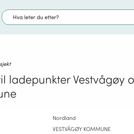
Søk
sjekt
 til ladepunkter Vestvågøy 
une
Nordland
VESTVÅGØY KOMMUNE