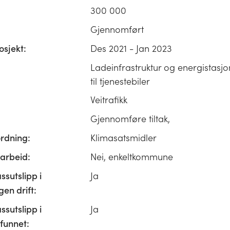
300 000
Gjennomført
osjekt:
Des 2021 - Jan 2023
Ladeinfrastruktur og energistasj
til tjenestebiler
Veitrafikk
Gjennomføre tiltak,
ordning:
Klimasatsmidler
rbeid:
Nei, enkeltkommune
ssutslipp i
Ja
n drift:
ssutslipp i
Ja
unnet: