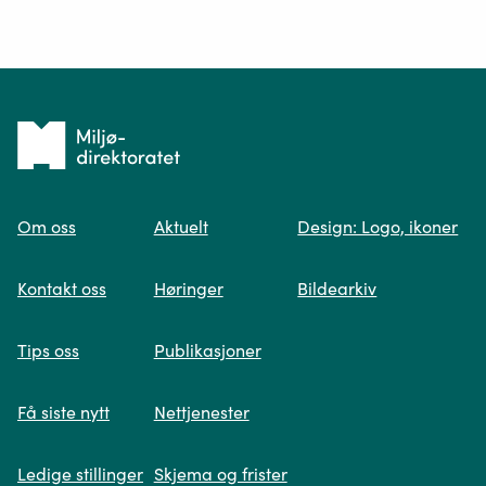
Ditt spørsmål*
Tilbake
til
Om oss
Aktuelt
Design: Logo, ikoner
forsiden
Spør oss
Kontakt oss
Høringer
Bildearkiv
Når du skriver spørsmålet ditt, gjør vi et
Tips oss
Publikasjoner
søk og viser deg vår mest relevante
informasjon.
Få siste nytt
Nettjenester
Ledige stillinger
Skjema og frister