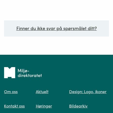
Finner du ikke svar på spørsmålet ditt?
Ditt spørsmål*
Tilbake
til
Om oss
Aktuelt
Design: Logo, ikoner
forsiden
Spør oss
Kontakt oss
Høringer
Bildearkiv