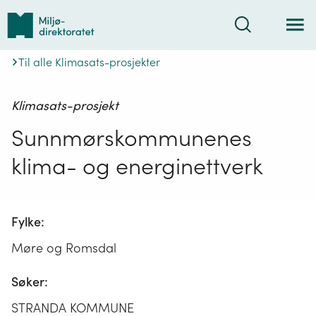
Tilbake
Søk
til
forsiden
Til alle Klimasats-prosjekter
Klimasats-prosjekt
Sunnmørskommunenes
klima- og energinettverk
Fylke:
Møre og Romsdal
Søker:
STRANDA KOMMUNE