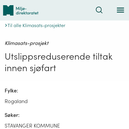
Tilbake
Søk
til
forsiden
Til alle Klimasats-prosjekter
Klimasats-prosjekt
Utslippsreduserende tiltak
innen sjøfart
Fylke:
Rogaland
Søker:
STAVANGER KOMMUNE