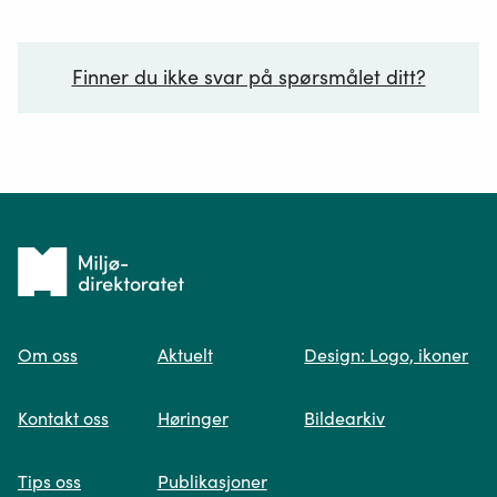
Finner du ikke svar på spørsmålet ditt?
Ditt spørsmål*
Tilbake
til
Om oss
Aktuelt
Design: Logo, ikoner
forsiden
Spør oss
Kontakt oss
Høringer
Bildearkiv
Når du skriver spørsmålet ditt, gjør vi et
Tips oss
Publikasjoner
søk og viser deg vår mest relevante