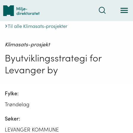
Tilbake
Søk
til
forsiden
Til alle Klimasats-prosjekter
Klimasats-prosjekt
Byutviklingsstrategi for
Levanger by
Fylke:
Trøndelag
Søker:
LEVANGER KOMMUNE