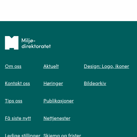
Ditt spørsmål*
Tilbake
til
Om oss
Aktuelt
Design: Logo, ikoner
forsiden
Spør oss
Kontakt oss
Høringer
Bildearkiv
Når du skriver spørsmålet ditt, gjør vi et
Tips oss
Publikasjoner
søk og viser deg vår mest relevante
informasjon.
Få siste nytt
Nettjenester
Ledige stillinger
Skjema og frister