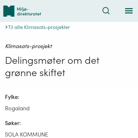
Tilbake
Søk
til
forsiden
Til alle Klimasats-prosjekter
Klimasats-prosjekt
Delingsmøter om det
grønne skiftet
Fylke:
Rogaland
Søker:
SOLA KOMMUNE