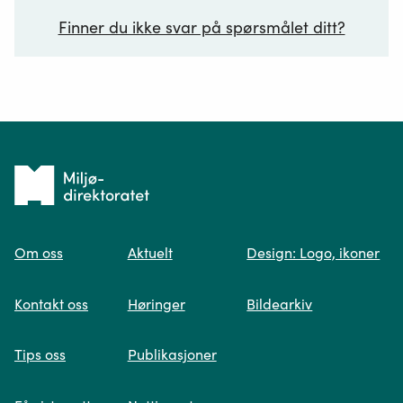
Finner du ikke svar på spørsmålet ditt?
Ditt spørsmål*
Tilbake
til
Om oss
Aktuelt
Design: Logo, ikoner
forsiden
Spør oss
Kontakt oss
Høringer
Bildearkiv
Når du skriver spørsmålet ditt, gjør vi et
Tips oss
Publikasjoner
søk og viser deg vår mest relevante
informasjon.