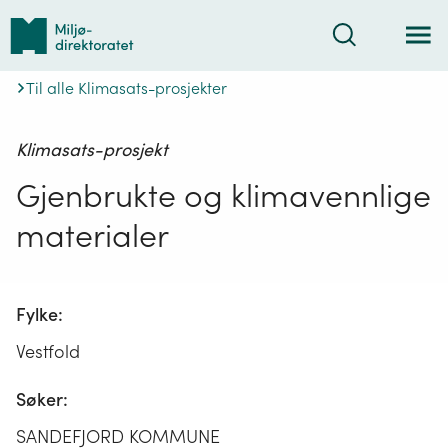
Tilbake
Søk
til
forsiden
Til alle Klimasats-prosjekter
Klimasats-prosjekt
Gjenbrukte og klimavennlige
materialer
Fylke:
Vestfold
Søker:
SANDEFJORD KOMMUNE