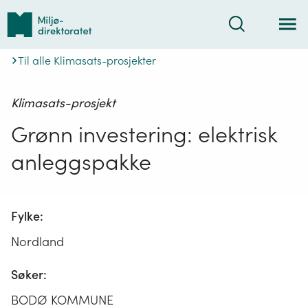
Tilbake
Søk
til
forsiden
Til alle Klimasats-prosjekter
Klimasats-prosjekt
Grønn investering: elektrisk
anleggspakke
Fylke:
Nordland
Søker:
BODØ KOMMUNE