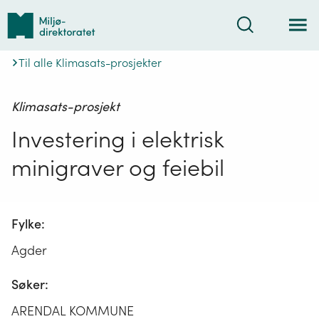
Tilbake
Søk
til
forsiden
Til alle Klimasats-prosjekter
Klimasats-prosjekt
Investering i elektrisk
minigraver og feiebil
Fylke:
Agder
Søker:
ARENDAL KOMMUNE