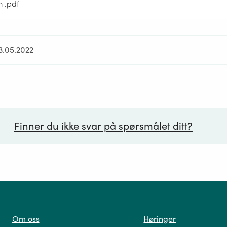
m .pdf
13.05.2022
Finner du ikke svar på spørsmålet ditt?
ørsmål*
Om oss
Høringer