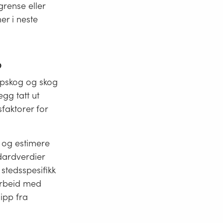
grense eller
er i neste
p
umpskog og skog
egg tatt ut
sfaktorer for
 og estimere
dardverdier
 stedsspesifikk
 arbeid med
ipp fra