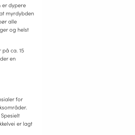
 er dypere
r at myrdybden
ør alle
er og helst
r på ca. 15
oder en
sialer for
rksområder.
Spesielt
kelvei er lagt