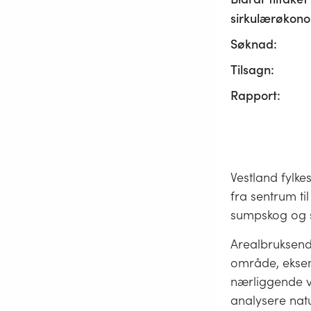
sirkulærøkono
Søknad:
Tilsagn:
Rapport:
Vestland fylke
fra sentrum ti
sumpskog og 
Arealbruksendr
område, eksemp
nærliggende v
analysere nat