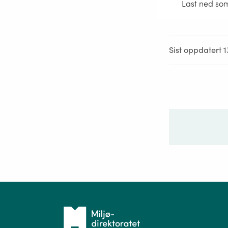
Last ned so
Sist oppdatert 
Ditt sp
Tilbake