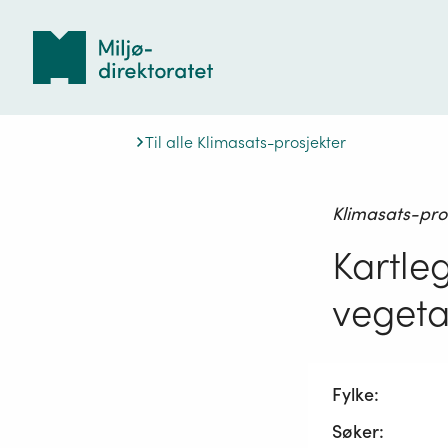
Tilbake
til
forsiden
Til alle Klimasats-prosjekter
Klimasats-pro
Kartle
vegeta
Fylke:
Søker: