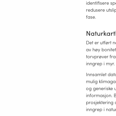
identifisere s
redusere utsl
fase.
Naturkart
Det er utført 
av høy bonitet
torvprøver fra
inngrep i myr
Innsamlet dat
mulig klimagas
og generiske ut
informasjon. B
prosjektering
inngrep i nat