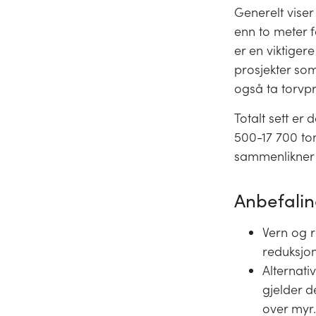
Generelt vise
enn to meter f
er en viktiger
prosjekter so
også ta torvp
Totalt sett er
500-17 700 to
sammenlikner
Anbefalin
Vern og r
reduksjon
Alternati
gjelder d
over myr.