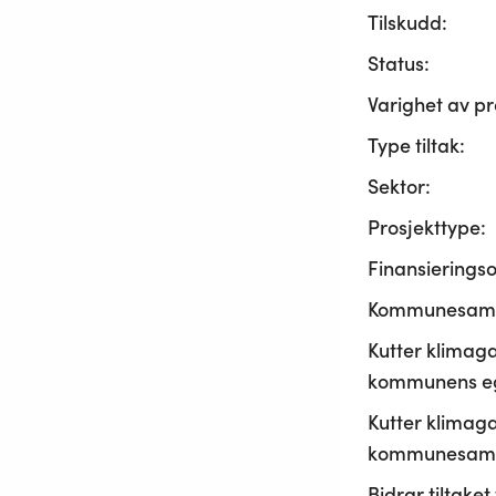
Tilskudd:
Status:
Varighet av pr
Type tiltak:
Sektor:
Prosjekttype:
Finansierings
Kommunesama
Kutter klimaga
kommunens ege
Kutter klimaga
kommunesamf
Bidrar tiltaket t