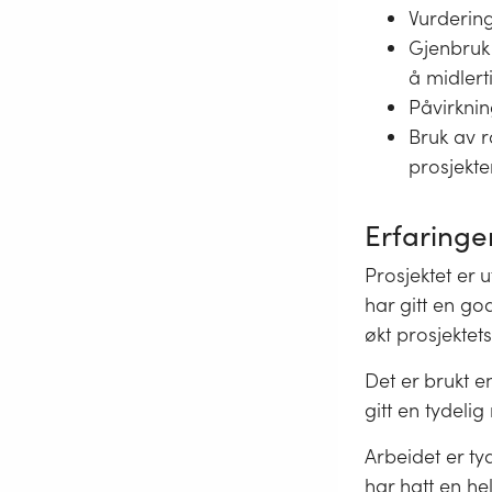
Vurdering
Gjenbruk
å midlert
Påvirkni
Bruk av r
prosjekt
Erfaringer
Prosjektet er 
har gitt en go
økt prosjektets 
Det er brukt e
gitt en tydelig
Arbeidet er ty
har hatt en hel