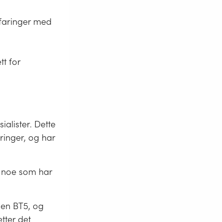
rfaringer med
tt for
ialister. Dette
ringer, og har
, noe som har
nen BT5, og
etter det