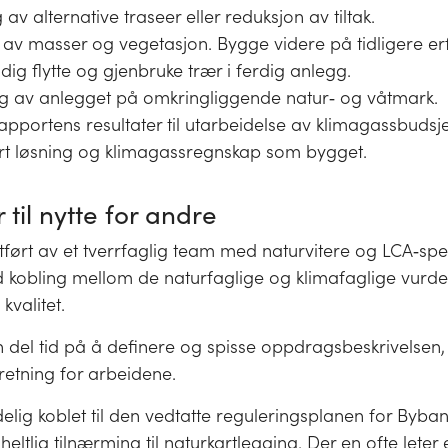
 av alternative traseer eller reduksjon av tiltak.
 av masser og vegetasjon. Bygge videre på tidligere e
idig flytte og gjenbruke trær i ferdig anlegg.
ng av anlegget på omkringliggende natur‐ og våtmark.
apportens resultater til utarbeidelse av klimagassbudsje
ert løsning og klimagassregnskap som bygget.
 til nytte for andre
utført av et tverrfaglig team med naturvitere og LCA‐spes
d kobling mellom de naturfaglige og klimafaglige vurde
kvalitet.
n del tid på å definere og spisse oppdragsbeskrivelsen
 retning for arbeidene.
delig koblet til den vedtatte reguleringsplanen for Byba
heltlig tilnærming til naturkartlegging. Der en ofte leter 