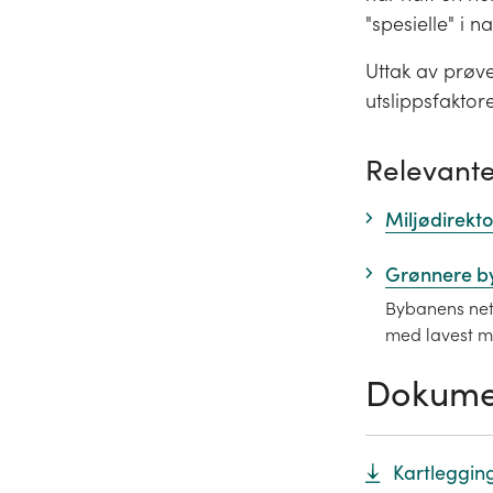
"spesielle" i n
Uttak av prøve
utslippsfaktor
Relevante
Miljødirekto
Grønnere b
Bybanens nett
med lavest mu
Dokume
Kartleggin