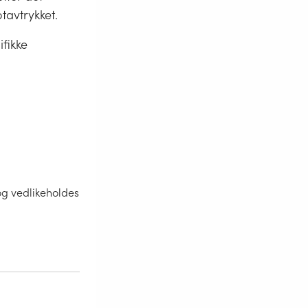
otavtrykket.
ifikke
og vedlikeholdes