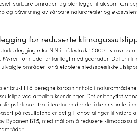
pesielt sårbare områder, og planlegge tiltak som kan be
ipp og påvirkning av sårbare naturarealer og økosystem
legging for reduserte klimagassutslip
naturkarlegging etter NiN i målestokk 1:5000 av myr, s
. Myrer i området er kartlagt med georadar. Det er i till
 utvalgte områder for å etablere stedsspesifikke utslipp
.
a er brukt til å beregne karboninnhold i naturområdene
sutslipp ved arealbruksendringer. Det er benyttet stan
slippsfaktorer fra litteraturen der det ikke er samlet inn
asert på resultatene er det gitt anbefalinger til videre
 av Bybanen BT5, med mål om å redusere klimagassutsl
urområder.