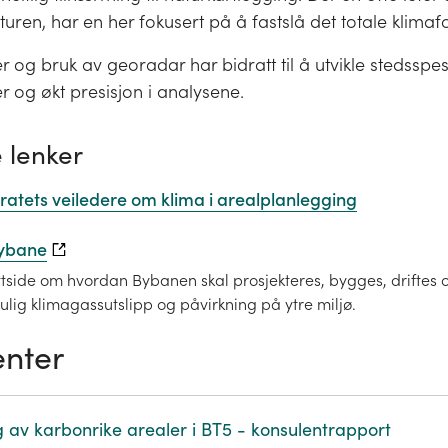
aturen, har en her fokusert på å fastslå det totale klimaf
r og bruk av georadar har bidratt til å utvikle stedsspes
er og økt presisjon i analysene.
 lenker
ratets veiledere om klima i arealplanlegging
ybane
side om hvordan Bybanen skal prosjekteres, bygges, driftes 
lig klimagassutslipp og påvirkning på ytre miljø.
nter
g av karbonrike arealer i BT5 - konsulentrapport