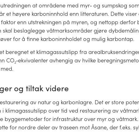
r utredningen at områdene med myr‐ og sumpskog som
år et høyere karboninnhold enn litteraturen. Dette vise
e faktor enn utstrekningen på myren, og nettopp derfor b
m skal beslaglegge våtmarksområder gjøre dybdemåling
røver for å finne karboninnholdet og mulig karbontap.
 det beregnet et klimagassutslipp fra arealbruksendringe
nn CO₂‐ekvivalenter avhengig av hvilke beregningsmet
 med.
ger og tiltak videre
estaurering av natur og karbonlagre. Det er store poten
 i klimagassutslipp over tid ved restaurering av våtma
ve byggemetoder for infrastruktur over myr og våtmark. 
ette for nordre deler av traseen mot Åsane, der f.eks. syk