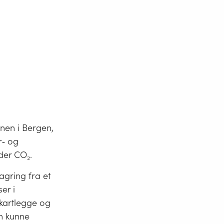
anen i Bergen,
r‐ og
der CO₂.
agring fra et
er i
kartlegge og
en kunne