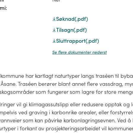
mi:
Søknad
(.pdf)
Tilsagn
(.pdf)
Sluttrapport
(.pdf)
Se flere dokumenter nederst
skommune har kartlagt naturtyper langs traséen til byb
l Åsane. Traséen berører blant annet flere vassdrag, my
skogsområder som fungerer som lagre for store meng
inger vil gi klimagassutslipp eller redusere opptak og l
elvis ved graving i karbonrike arealer, eller forstyrrels
annveier som kan påvirke karbonlagringsevnen. Ved å 
urtyper i forkant av prosjekteringsarbeidet vil kommun