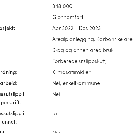
348 000
Gjennomført
osjekt:
Apr 2022 - Des 2023
Arealplanlegging, Karbonrike are
Skog og annen arealbruk
Forberede utslippskutt,
ordning:
Klimasatsmidler
rbeid:
Nei, enkeltkommune
ssutslipp i
Nei
n drift:
ssutslipp i
Ja
unnet:
il
Nei