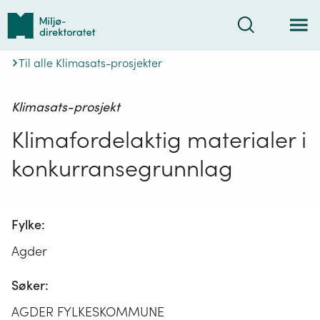
Tilbake
Søk
til
forsiden
Til alle Klimasats-prosjekter
Klimasats-prosjekt
Klimafordelaktig materialer i
konkurransegrunnlag
Fylke:
Agder
Søker:
AGDER FYLKESKOMMUNE