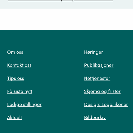
ørsmål*
Om oss
Høringer
Kontakt oss
Publikasjoner
 oss
Tips oss
Nettjenester
Få siste nytt
Skjema og frister
Ledige stillinger
Design: Logo, ikoner
Når du skriver spørsmålet ditt, gjør vi et søk og viser
Aktuelt
Bildearkiv
deg vår mest relevante informasjon.