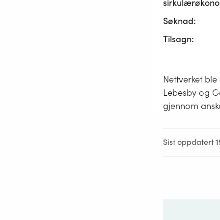
sirkulærøkono
Søknad:
Tilsagn:
Nettverket bl
Lebesby og Ga
gjennom anska
Sist oppdatert 