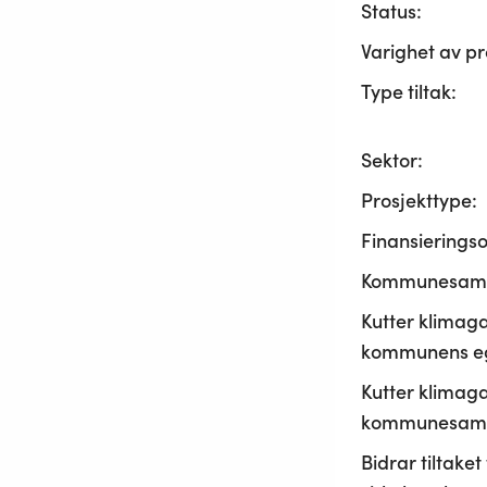
Status:
Varighet av pr
Type tiltak:
Sektor:
Prosjekttype:
Finansierings
Kommunesama
Kutter klimaga
kommunens ege
Kutter klimaga
kommunesamf
Bidrar tiltaket t