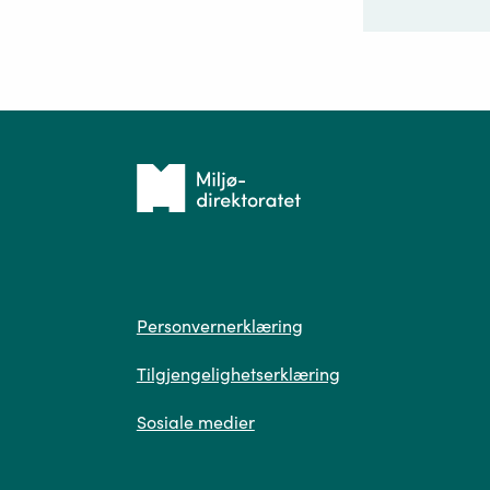
Ditt sp
Tilbake
til
forsiden
Spør
Personvern
Personvernerklæring
Tilgjengelighetserklæring
Sosiale medier