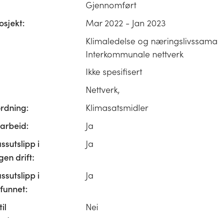
Gjennomført
osjekt:
Mar 2022 - Jan 2023
Klimaledelse og næringslivssama
Interkommunale nettverk
Ikke spesifisert
Nettverk,
ordning:
Klimasatsmidler
rbeid:
Ja
ssutslipp i
Ja
n drift:
ssutslipp i
Ja
unnet:
il
Nei