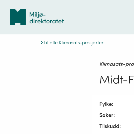
Tilbake
til
forsiden
Til alle Klimasats-prosjekter
Klimasats-pro
Midt-F
Fylke:
Søker:
Tilskudd: