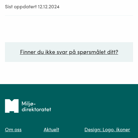
Sist oppdatert 12.12.2024
Finner du ikke svar på spørsmålet ditt?
Ditt spørsmål*
Tilbake
til
Om oss
Aktuelt
Design: Logo, ikoner
forsiden
Spør oss