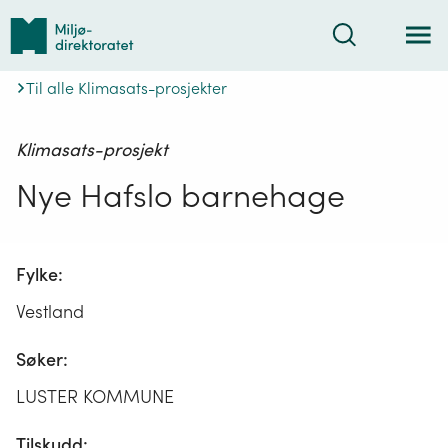
Tilbake
Søk
til
forsiden
Til alle Klimasats-prosjekter
Klimasats-prosjekt
Nye Hafslo barnehage
Fylke:
Vestland
Søker:
LUSTER KOMMUNE
Tilskudd: