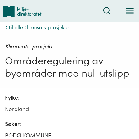
Tilbake
Søk
til
forsiden
Til alle Klimasats-prosjekter
Klimasats-prosjekt
Områderegulering av
byområder med null utslipp
Fylke:
Nordland
Søker:
BODØ KOMMUNE