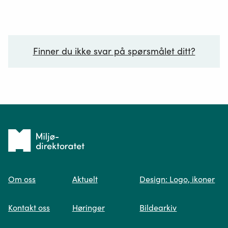
Finner du ikke svar på spørsmålet ditt?
Ditt spørsmål*
Tilbake
til
Om oss
Aktuelt
Design: Logo, ikoner
forsiden
Spør oss
Kontakt oss
Høringer
Bildearkiv
Når du skriver spørsmålet ditt, gjør vi et