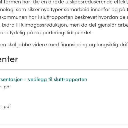
attformen har ikke en direkte utslippsreduserende effekt
knologi som sikrer nye typer samarbeid innenfor og på 
keskommunen har i sluttrapporten beskrevet hvordan de
l bidra til klimagassreduksjon, men da det gjenstår arbe
vare tydelig på rapporteringstidspunktet.
n skal jobbe videre med finansiering og langsiktig dri
nter
sentasjon - vedlegg til sluttrapporten
m .pdf
m .pdf