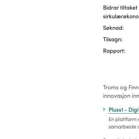
Bidrar tiltaket t
sirkulærøkono
Søknad:
Tilsagn:
Rapport:
Troms og Finn
innovasjon inn
Pluss1 - Dig
En plattform 
samarbeide o