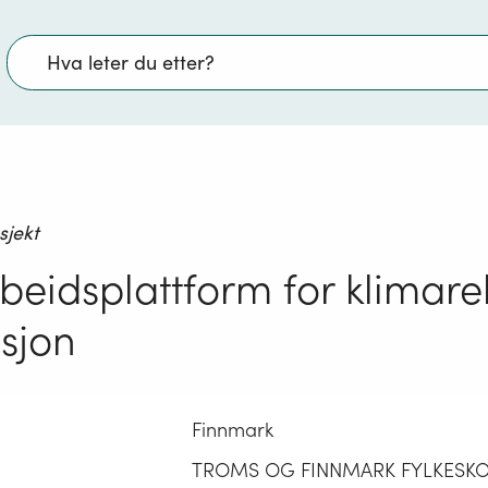
Søk
sjekt
eidsplattform for klimarel
sjon
Finnmark
TROMS OG FINNMARK FYLKES