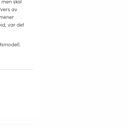
, men skal
tvers av
 mener
id, var det
ftsmodell.