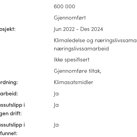
600 000
Gjennomført
osjekt:
Jun 2022 - Des 2024
Klimaledelse og næringslivssama
næringslivssamarbeid
Ikke spesifisert
Gjennomføre tiltak,
ordning:
Klimasatsmidler
rbeid:
Ja
ssutslipp i
Ja
n drift:
ssutslipp i
Ja
unnet: