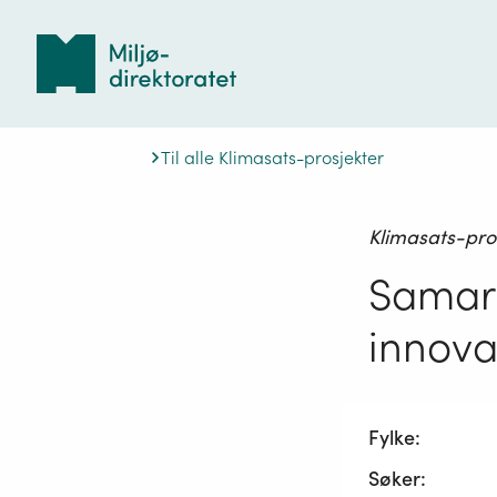
Tilbake
til
forsiden
Til alle Klimasats-prosjekter
Klimasats-pro
Samarb
innova
Fylke:
Søker: