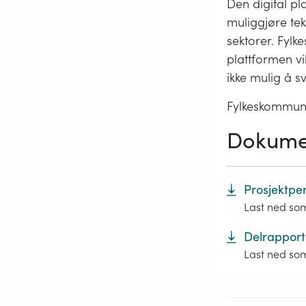
Den digital pl
muliggjøre te
sektorer. Fyl
plattformen vi
ikke mulig å s
Fylkeskommune
Dokume
Prosjektper
Last ned so
Delrapport
Last ned so