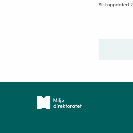
Sist oppdatert 
Ditt sp
Tilbake
til
forsiden
Spør