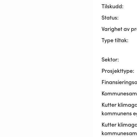
Tilskudd:
Status:
Varighet av pr
Type tiltak:
Sektor:
Prosjekttype:
Finansierings
Kommunesama
Kutter klimaga
kommunens ege
Kutter klimaga
kommunesamf