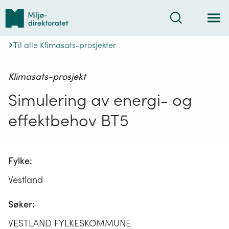
Tilbake
Søk
til
forsiden
Til alle Klimasats-prosjekter
Klimasats-prosjekt
Simulering av energi- og
effektbehov BT5
Fylke:
Vestland
Søker:
VESTLAND FYLKESKOMMUNE