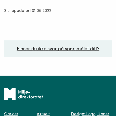
Sist oppdatert 31.05.2022
Finner du ikke svar på spørsmålet ditt?
Ditt spørsmål*
Tilbake
til
Om oss
Aktuelt
Design: Logo, ikoner
forsiden