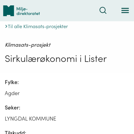
Tilbake
Søk
til
forsiden
Til alle Klimasats-prosjekter
Klimasats-prosjekt
Sirkulærøkonomi i Lister
Fylke:
Agder
Søker:
LYNGDAL KOMMUNE
Tilskudd: