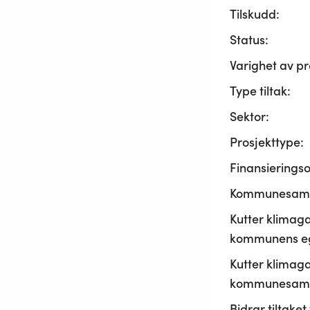
Tilskudd:
Status:
Varighet av pr
Type tiltak:
Sektor:
Prosjekttype:
Finansierings
Kommunesama
Kutter klimaga
kommunens ege
Kutter klimaga
kommunesamf
Bidrar tiltaket t