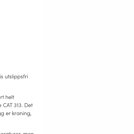
 utslippsfri
t helt
e CAT 313. Det
gg er kraning,
peraturer, men