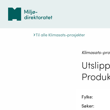
Tilbake
til
forsiden
Til alle Klimasats-prosjekter
Klimasats-pro
Utslip
Produk
Fylke:
Søker: