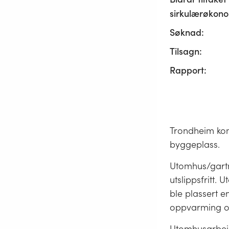
sirkulærøkono
Søknad:
Tilsagn:
Rapport:
Trondheim kom
byggeplass.
Utomhus/gartn
utslippsfritt.
ble plassert e
oppvarming og 
Utomhusarbeid