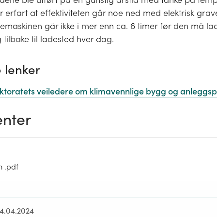
erfart at effektiviteten går noe ned med elektrisk gra
vemaskinen går ikke i mer enn ca. 6 timer før den må l
 tilbake til ladested hver dag.
 lenker
ektoratets veiledere om klimavennlige bygg og anleggsp
nter
m .pdf
24.04.2024