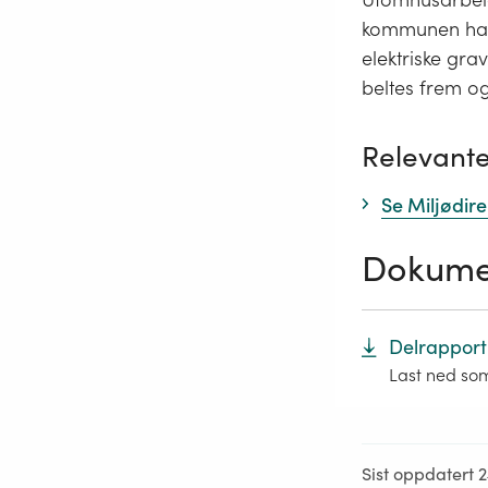
kommunen har 
elektriske gra
beltes frem og
Relevante
Se Miljødir
Dokume
Delrapport
Last ned so
Sist oppdatert 