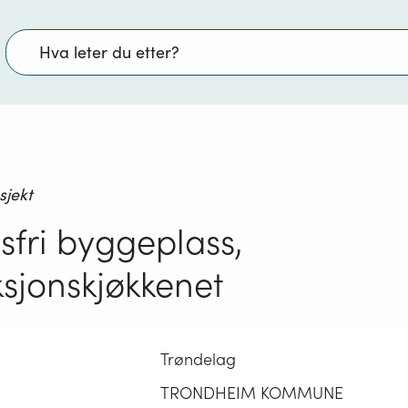
Søk
sjekt
psfri byggeplass,
sjonskjøkkenet
Trøndelag
TRONDHEIM KOMMUNE