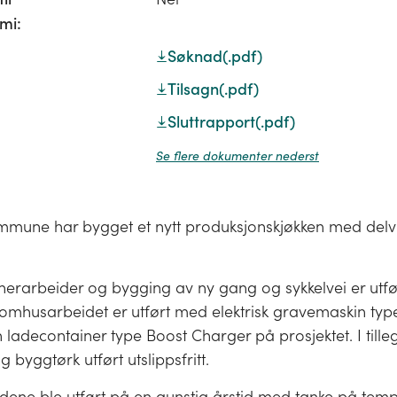
mi:
Søknad
(.pdf)
Tilsagn
(.pdf)
Sluttrapport
(.pdf)
Se flere dokumenter nederst
mune har bygget et nytt produksjonskjøkken med delvis
erarbeider og bygging av ny gang og sykkelvei er utfør
 Utomhusarbeidet er utført med elektrisk gravemaskin typ
n ladecontainer type Boost Charger på prosjektet. I tille
byggtørk utført utslippsfritt.
ene ble utført på en gunstig årstid med tanke på tem