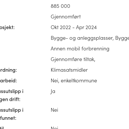
885 000
Gjennomført
osjekt:
Okt 2022 - Apr 2024
Bygge- og anleggsplasser, Bygg
Annen mobil forbrenning
Gjennomføre tiltak,
ordning:
Klimasatsmidler
rbeid:
Nei, enkeltkommune
ssutslipp i
Ja
n drift:
ssutslipp i
Nei
unnet:
il
Nei