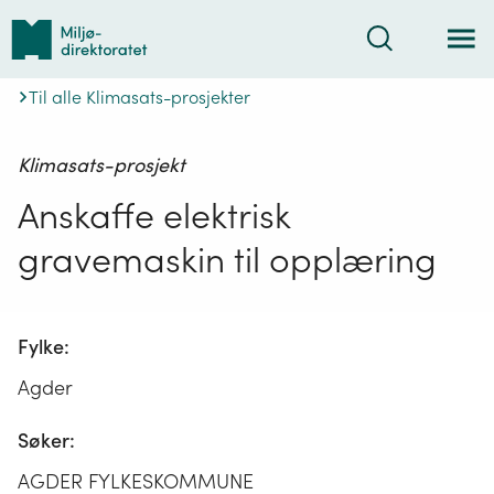
Tilbake
Søk
til
forsiden
Til alle Klimasats-prosjekter
Klimasats-prosjekt
Anskaffe elektrisk
gravemaskin til opplæring
Fylke:
Agder
Søker:
AGDER FYLKESKOMMUNE