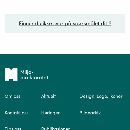
Finner du ikke svar på spørsmålet ditt?
Ditt spørsmål*
Tilbake
til
Om oss
Aktuelt
Design: Logo, ikoner
forsiden
Spør oss
Kontakt oss
Høringer
Bildearkiv
Når du skriver spørsmålet ditt, gjør vi et
Tips oss
Publikasjoner