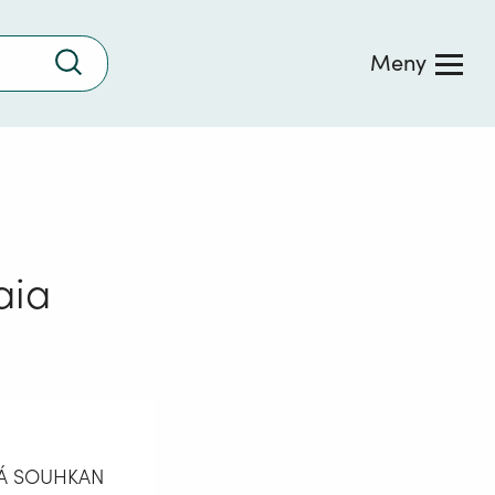
Trykk
Meny
for
å
søke
aia
Á SOUHKAN