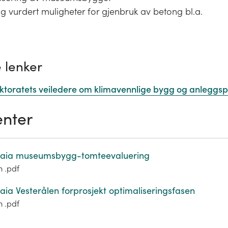
og vurdert muligheter for gjenbruk av betong bl.a.
 lenker
ektoratets veiledere om klimavennlige bygg og anleggsp
nter
Gaia museumsbygg-tomteevaluering
m .pdf
aia Vesterålen forprosjekt optimaliseringsfasen
m .pdf