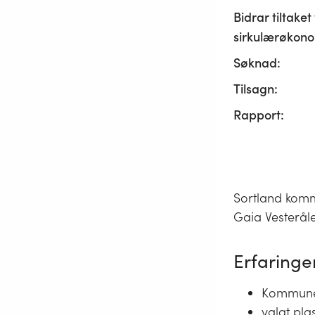
Bidrar tiltaket t
sirkulærøkono
Søknad:
Tilsagn:
Rapport:
Sortland komm
Gaia Vesteråle
Erfaringer
Kommunen
valgt pl