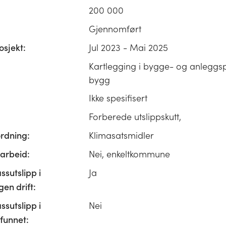
200 000
Gjennomført
osjekt:
Jul 2023 - Mai 2025
Kartlegging i bygge- og anleggsp
bygg
Ikke spesifisert
Forberede utslippskutt,
ordning:
Klimasatsmidler
rbeid:
Nei, enkeltkommune
ssutslipp i
Ja
n drift:
ssutslipp i
Nei
unnet: