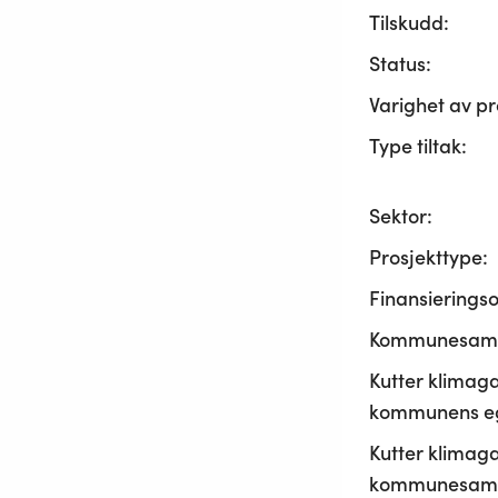
Tilskudd:
Status:
Varighet av pr
Type tiltak:
Sektor:
Prosjekttype:
Finansierings
Kommunesama
Kutter klimaga
kommunens ege
Kutter klimaga
kommunesamf