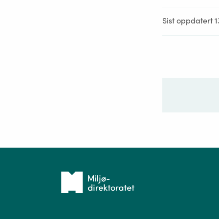
Sist oppdatert 1
Ditt sp
Tilbake
til