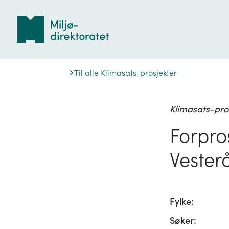
Tilbake
til
forsiden
Til alle Klimasats-prosjekter
Klimasats-pro
Forpro
Vester
Fylke:
Søker: