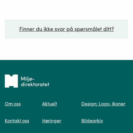
Finner du ikke svar på spørsmålet ditt?
Ditt spørsmål*
Tilbake
til
Om oss
Aktuelt
Design: Logo, ikoner
forsiden
Spør oss
Kontakt oss
Høringer
Bildearkiv
Når du skriver spørsmålet ditt, gjør vi et