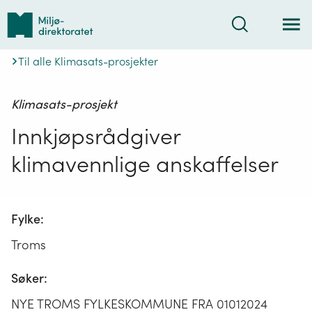
Tilbake
Søk
til
forsiden
Til alle Klimasats-prosjekter
Klimasats-prosjekt
Innkjøpsrådgiver
klimavennlige anskaffelser
Fylke:
Troms
Søker:
NYE TROMS FYLKESKOMMUNE FRA 01012024