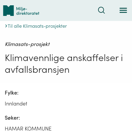
Tilbake
Søk
til
forsiden
Til alle Klimasats-prosjekter
Klimasats-prosjekt
Klimavennlige anskaffelser i
avfallsbransjen
Fylke:
Innlandet
Søker:
HAMAR KOMMUNE