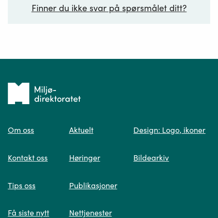
Finner du ikke svar på spørsmålet ditt?
Ditt spørsmål*
Tilbake
til
Om oss
Aktuelt
Design: Logo, ikoner
forsiden
Spør oss
Kontakt oss
Høringer
Bildearkiv
Når du skriver spørsmålet ditt, gjør vi et
Tips oss
Publikasjoner
søk og viser deg vår mest relevante
informasjon.
Få siste nytt
Nettjenester