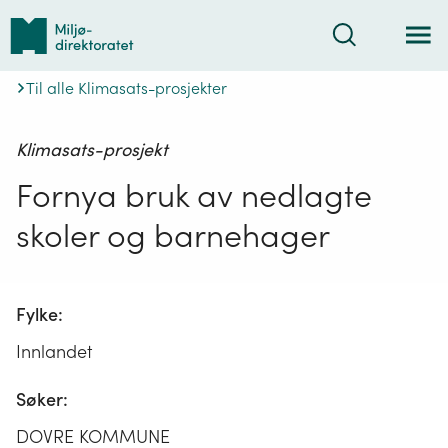
Tilbake
Søk
til
forsiden
Til alle Klimasats-prosjekter
Klimasats-prosjekt
Fornya bruk av nedlagte
skoler og barnehager
Fylke:
Innlandet
Søker:
DOVRE KOMMUNE