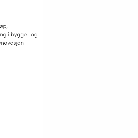
løp,
ing i bygge- og
renovasjon