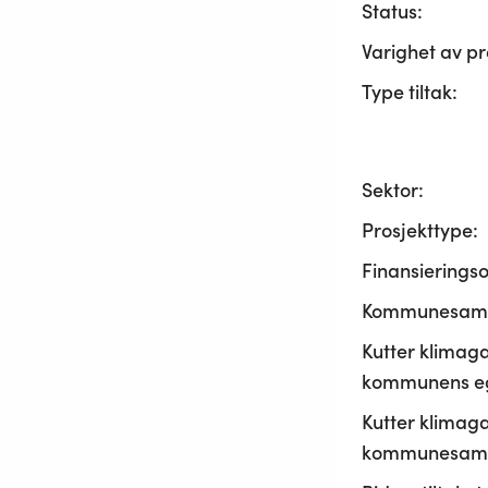
Status:
Varighet av pr
Type tiltak:
Sektor:
Prosjekttype:
Finansierings
Kommunesama
Kutter klimaga
kommunens ege
Kutter klimaga
kommunesamf