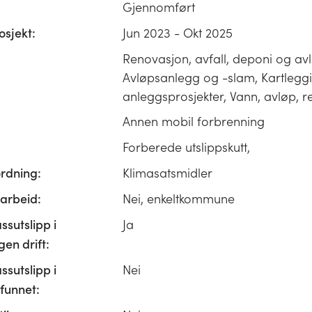
Gjennomført
osjekt:
Jun 2023 - Okt 2025
Renovasjon, avfall, deponi og av
Avløpsanlegg og -slam, Kartlegg
anleggsprosjekter, Vann, avløp, 
Annen mobil forbrenning
Forberede utslippskutt,
ordning:
Klimasatsmidler
rbeid:
Nei, enkeltkommune
ssutslipp i
Ja
n drift:
ssutslipp i
Nei
unnet: