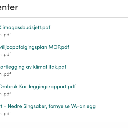
nter
Klimagassbudsjett.pdf
m .pdf
Miljooppfolgingsplan MOP.pdf
m .pdf
artlegging av klimatiltak.pdf
m .pdf
Ombruk Kartleggingsrapport.pdf
m .pdf
rt - Nedre Singsaker, fornyelse VA-anlegg
m .pdf