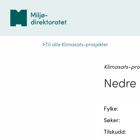
Tilbake
til
forsiden
Til alle Klimasats-prosjekter
Klimasats-pro
Nedre 
Fylke:
Søker:
Tilskudd: