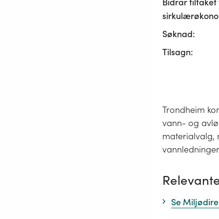
Bidrar tiltaket t
sirkulærøkono
Søknad:
Tilsagn:
Trondheim kom
vann- og avlø
materialvalg,
vannledninger
Relevante
Se Miljødire