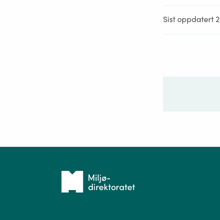
Sist oppdatert 
Ditt sp
Tilbake
til
forsiden