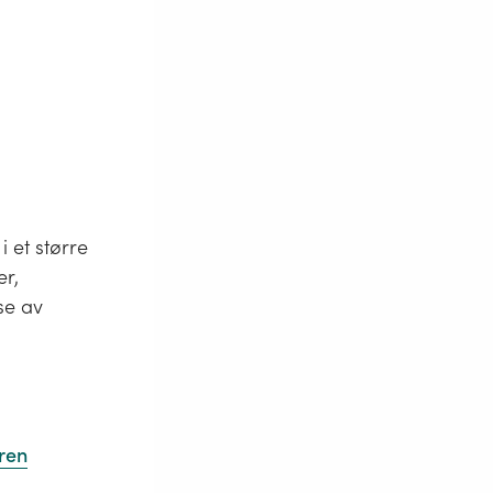
 et større
er,
se av
oren