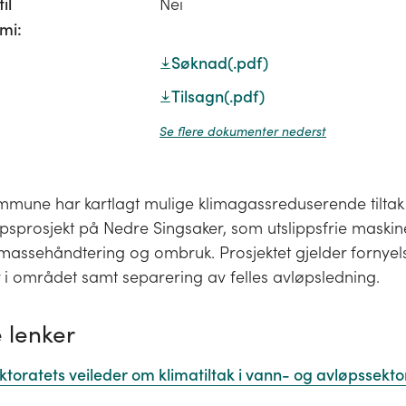
il
Nei
mi:
Søknad
(.pdf)
Tilsagn
(.pdf)
Se flere dokumenter nederst
mune har kartlagt mulige klimagassreduserende tiltak i
psprosjekt på Nedre Singsaker, som utslippsfrie maskin
 massehåndtering og ombruk. Prosjektet gjelder fornyel
 i området samt separering av felles avløpsledning.
 lenker
ktoratets veileder om klimatiltak i vann- og avløpssekt