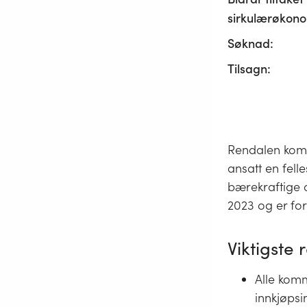
sirkulærøkono
Søknad:
Tilsagn:
Rendalen komm
ansatt en fell
bærekraftige o
2023 og er for
Viktigste r
Alle komm
innkjøpsi