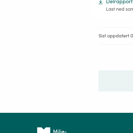
Delrapport
Last ned so
Sist oppdatert 
Ditt sp
Tilbake