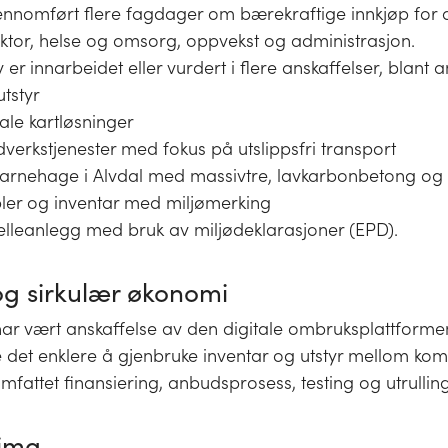
ennomført flere fagdager om bærekraftige innkjøp for 
ektor, helse og omsorg, oppvekst og administrasjon.
 er innarbeidet eller vurdert i flere anskaffelser, blant a
utstyr
tale kartløsninger
verkstjenester med fokus på utslippsfri transport
arnehage i Alvdal med massivtre, lavkarbonbetong og e
er og inventar med miljømerking
elleanlegg med bruk av miljødeklarasjoner (EPD).
g sirkulær økonomi
ak har vært anskaffelse av den digitale ombruksplattform
e det enklere å gjenbruke inventar og utstyr mellom k
mfattet finansiering, anbudsprosess, testing og utrullin
lima