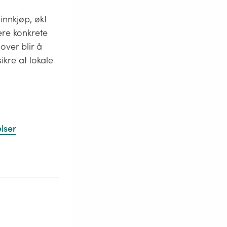
innkjøp, økt
ere konkrete
over blir å
kre at lokale
lser