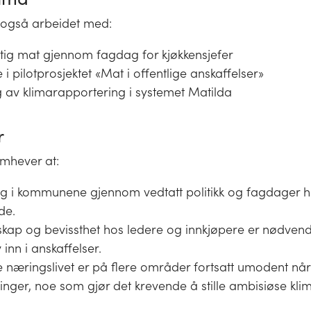
r også arbeidet med:
tig mat gjennom fagdag for kjøkkensjefer
 i pilotprosjektet «Mat i offentlige anskaffelser»
g av klimarapportering i systemet Matilda
r
mhever at:
ng i kommunene gjennom vedtatt politikk og fagdager h
de.
kap og bevissthet hos ledere og innkjøpere er nødvendi
 inn i anskaffelser.
e næringslivet er på flere områder fortsatt umodent når
inger, noe som gjør det krevende å stille ambisiøse kli