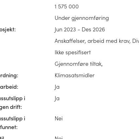
1 575 000
Under gjennomføring
osjekt:
Jun 2023 - Des 2026
Anskaffelser, arbeid med krav, Di
Ikke spesifisert
Gjennomføre tiltak,
ordning:
Klimasatsmidler
rbeid:
Ja
ssutslipp i
Ja
n drift:
ssutslipp i
Nei
unnet:
il
Nei