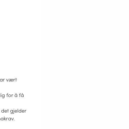
ar vært
g for å få
 det gjelder
makrav.