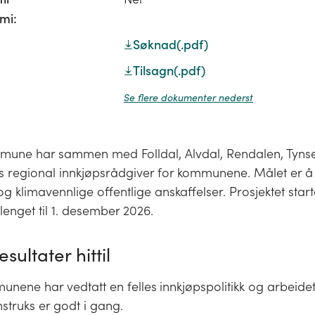
mi:
Søknad
(.pdf)
Tilsagn
(.pdf)
Se flere dokumenter nederst
une har sammen med Folldal, Alvdal, Rendalen, Tynse
es regional innkjøpsrådgiver for kommunene. Målet er å 
g klimavennlige offentlige anskaffelser. Prosjektet star
lenget til 1. desember 2026.
esultater hittil
unene har vedtatt en felles
innkjøpspolitikk og arbeid
nstruks er godt i gang.