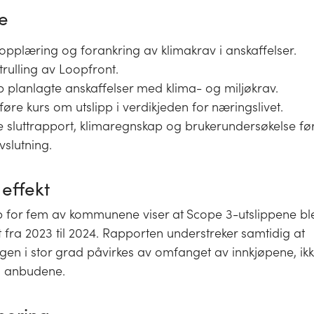
e
 opplæring og forankring av klimakrav i anskaffelser.
utrulling av Loopfront.
 planlagte anskaffelser med klima- og miljøkrav.
re kurs om utslipp i verdikjeden for næringslivet.
 sluttrapport, klimaregnskap og brukerundersøkelse fø
vslutning.
 effekt
 for fem av kommunene viser at
Scope 3-utslippene bl
fra 2023 til 2024. Rapporten understreker samtidig at
ingen i stor grad påvirkes av omfanget av innkjøpene, ik
i anbudene.