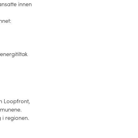
ansatte innen
nnet:
nergitiltak
en Loopfront,
ommunene.
g i regionen.