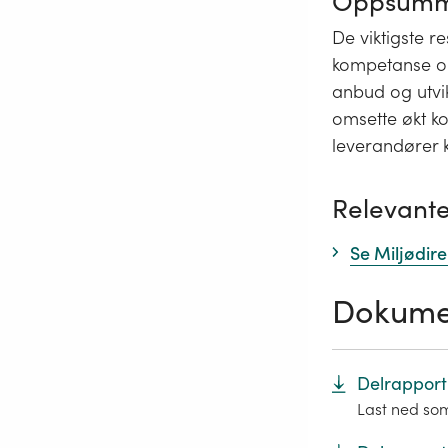
Oppsumm
De viktigste r
kompetanse om 
anbud og utvi
omsette økt ko
leverandører 
Relevante
Se Miljødire
Dokume
Delrapport
Last ned so