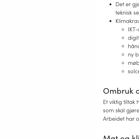
Det er gj
teknisk s
Klimakrav
IKT-
digi
hånd
ny b
møbl
solc
Ombruk o
Et viktig tilt
som skal gjør
Arbeidet har o
Mat og k