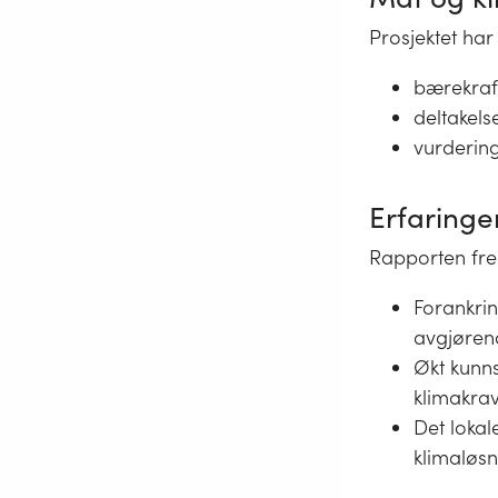
Prosjektet ha
bærekraf
deltakelse
vurderin
Erfaringe
Rapporten fre
Forankri
avgjøren
Økt kunns
klimakrav
Det lokal
klimaløsn