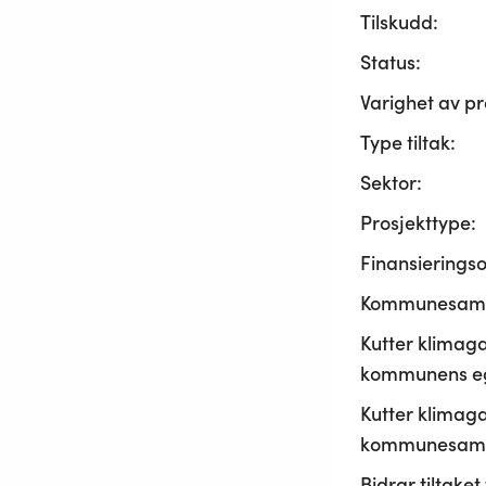
Tilskudd:
Status:
Varighet av pr
Type tiltak:
Sektor:
Prosjekttype:
Finansierings
Kommunesama
Kutter klimaga
kommunens ege
Kutter klimaga
kommunesamf
Bidrar tiltaket t