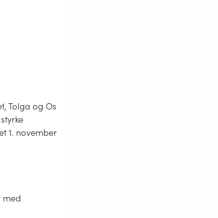
t, Tolga og Os
styrke
tet 1. november
et med