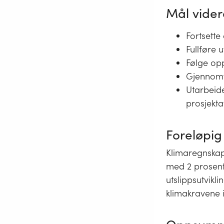
Mål vider
Fortsette
Fullføre 
Følge opp
Gjennomfø
Utarbeide
prosjekta
Foreløpig
Klimaregnskap
med 2 prosent 
utslippsutvikl
klimakravene 