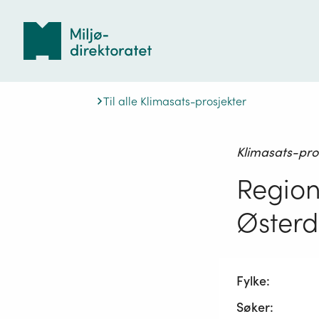
Tilbake
til
forsiden
Til alle Klimasats-prosjekter
Klimasats-pro
Region
Østerd
Fylke:
Søker: