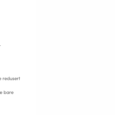
r
e redusert
ke bare