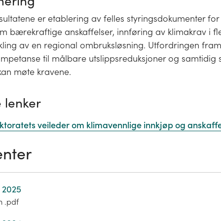
ering
esultatene er etablering av felles styringsdokumenter for 
bærekraftige anskaffelser, innføring av klimakrav i fl
kling av en regional ombruksløsning. Utfordringen fram
mpetanse til målbare utslippsreduksjoner og samtidig si
kan møte kravene.
 lenker
ktoratets veileder om klimavennlige innkjøp og anskaffe
nter
 2025
m .pdf