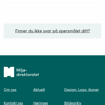
Finner du ikke svar på spørsmålet ditt?
Ditt spørsmål*
Tilbake
til
Om oss
Aktuelt
Design: Logo, ikoner
forsiden
Spør oss
Kontakt oss
Høringer
Bildearkiv