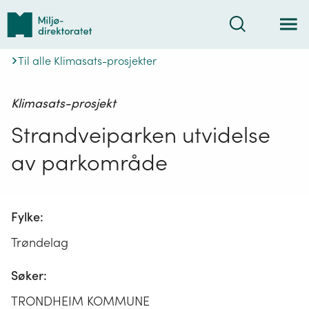
Tilbake
Søk
til
forsiden
Til alle Klimasats-prosjekter
Klimasats-prosjekt
Strandveiparken utvidelse
av parkområde
Fylke:
Trøndelag
Søker:
TRONDHEIM KOMMUNE