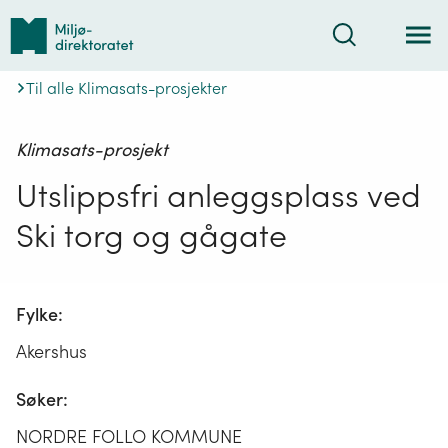
Tilbake
Søk
til
forsiden
Til alle Klimasats-prosjekter
Klimasats-prosjekt
Utslippsfri anleggsplass ved
Ski torg og gågate
Fylke:
Akershus
Søker:
NORDRE FOLLO KOMMUNE