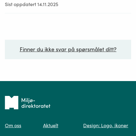
Sist oppdatert 14.11.2025
Finner du ikke svar på spørsmålet ditt?
Ditt spørsmål*
Tilbake
til
Om oss
Aktuelt
Design: Logo, ikoner
forsiden
Spør oss