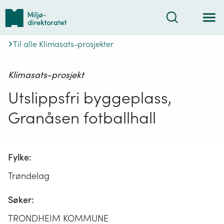
Tilbake
Søk
til
forsiden
Til alle Klimasats-prosjekter
Klimasats-prosjekt
Utslippsfri byggeplass,
Granåsen fotballhall
Fylke:
Trøndelag
Søker:
TRONDHEIM KOMMUNE