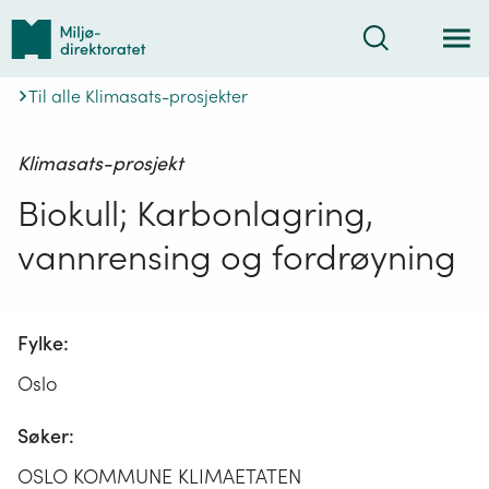
Tilbake
Søk
til
forsiden
Til alle Klimasats-prosjekter
Klimasats-prosjekt
Biokull; Karbonlagring,
vannrensing og fordrøyning
Fylke:
Oslo
Søker:
OSLO KOMMUNE KLIMAETATEN