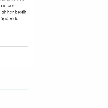
n intern
ak har bestilt
 pågående