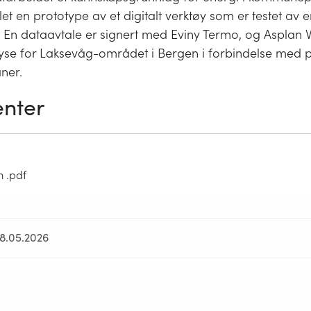
let en prototype av et digitalt verktøy som er testet av e
En dataavtale er signert med Eviny Termo, og Asplan Vi
yse for Laksevåg-området i Bergen i forbindelse med
ner.
nter
m .pdf
28.05.2026