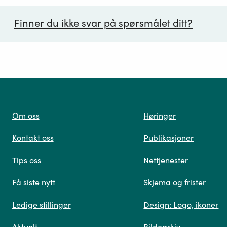
Finner du ikke svar på spørsmålet ditt?
ørsmål*
Om oss
Høringer
Kontakt oss
Publikasjoner
 oss
Tips oss
Nettjenester
Få siste nytt
Skjema og frister
Ledige stillinger
Design: Logo, ikoner
Når du skriver spørsmålet ditt, gjør vi et søk og viser