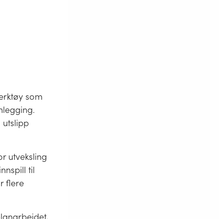
verktøy som
nlegging.
 utslipp
 utveksling
nspill til
r flere
lanarbeidet,