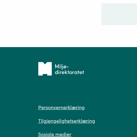
Ditt sp
Tilbake
til
forsiden
Spør
Personvern
Personvernerklæring
Tilgjengelighetserklæring
Sosiale medier