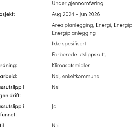
Under gjennomføring
osjekt:
Aug 2024 - Jun 2026
Arealplanlegging, Energi, Energi
Energiplanlegging
Ikke spesifisert
Forberede utslippskutt,
ordning:
Klimasatsmidler
rbeid:
Nei, enkeltkommune
ssutslipp i
Nei
n drift:
ssutslipp i
Ja
unnet:
il
Nei