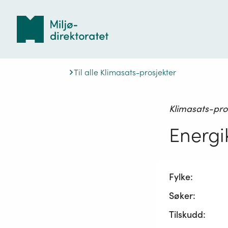
Tilbake
til
forsiden
Til alle Klimasats-prosjekter
Klimasats-pro
Energi
Fylke:
Søker:
Tilskudd: