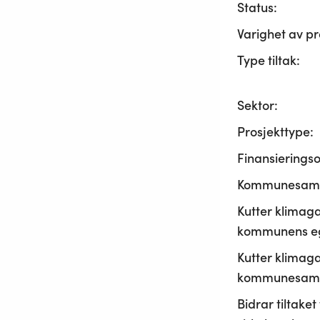
Status:
Varighet av pr
Type tiltak:
Sektor:
Prosjekttype:
Finansierings
Kommunesama
Kutter klimaga
kommunens ege
Kutter klimaga
kommunesamf
Bidrar tiltaket t