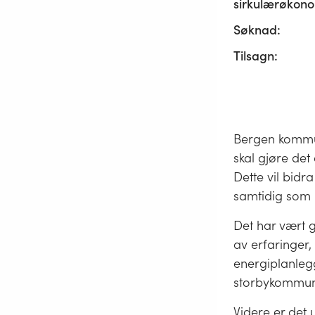
sirkulærøkono
Søknad:
Tilsagn:
Bergen kommun
skal gjøre de
Dette vil bidr
samtidig som k
Det har vært 
av erfaringer,
energiplanlegg
storbykommune
Videre er det