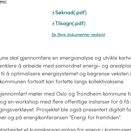
mi:
Søknad
(.pdf)
Tilsagn
(.pdf)
Se flere dokumenter nederst
e skal gjennomføre en energianalyse og utvikle kart
t enklere å arbeide med samordnet energi- og arealpla
a til å optimalisere energisystemet og begrense veksten i
ommunen fortsatt kan fortette langs kollektivaksene.
gjennomført møter med Oslo og Trondheim kommune for
 og en workshop med flere offentlige instanser for å få in
ingsverktøyet. Prosjektet ble også presentert digitalt fo
r og på energikonferansen "Energi for fremtiden".
 utarbeidet et kunnskapsgrunnlag for energi i kommunep