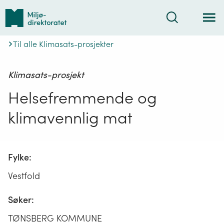
Tilbake
Søk
til
forsiden
Til alle Klimasats-prosjekter
Klimasats-prosjekt
Helsefremmende og
klimavennlig mat
Fylke:
Vestfold
Søker:
TØNSBERG KOMMUNE