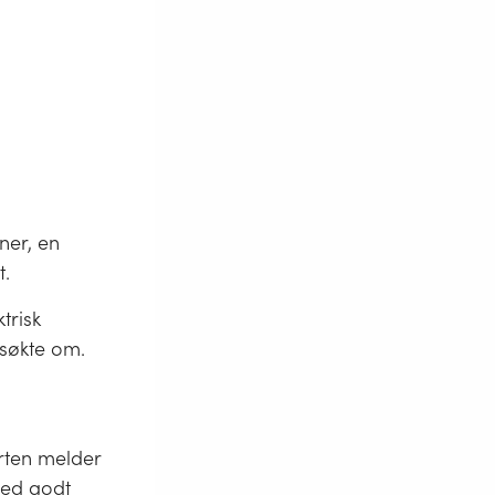
ner, en
t.
trisk
 søkte om.
rten melder
med godt