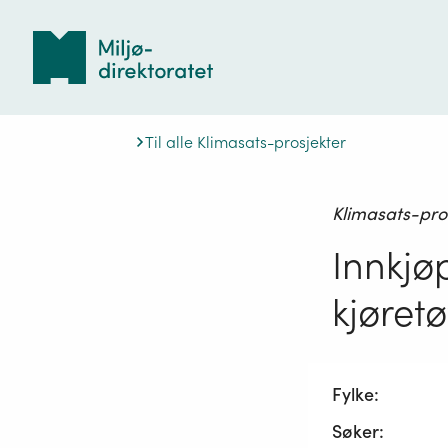
Tilbake
til
forsiden
Til alle Klimasats-prosjekter
Klimasats-pro
Innkjø
kjøret
Fylke:
Søker: