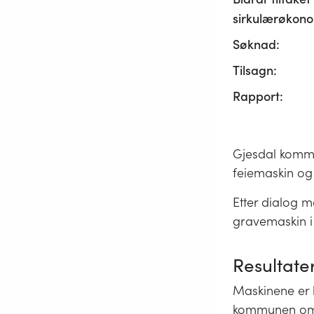
sirkulærøkono
Søknad:
Tilsagn:
Rapport:
Gjesdal kommun
feiemaskin og e
Etter dialog m
gravemaskin i
Resultate
Maskinene er 
kommunen om a