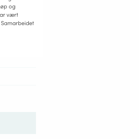
jøp og
har vært
. Samarbeidet