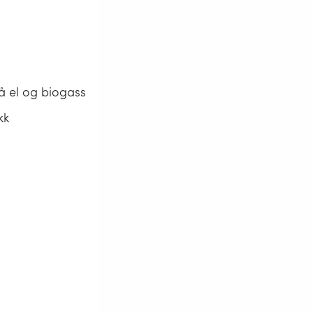
å el og biogass
kk