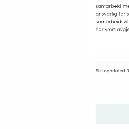
samarbeid mel
ansvarlig for 
samarbeidsvil
har vært avgjø
Sist oppdatert 0