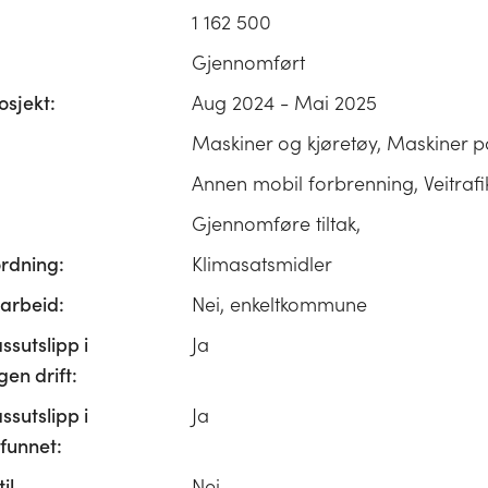
1 162 500
Gjennomført
osjekt:
Aug 2024 - Mai 2025
Maskiner og kjøretøy, Maskiner p
Annen mobil forbrenning, Veitrafi
Gjennomføre tiltak,
ordning:
Klimasatsmidler
rbeid:
Nei, enkeltkommune
ssutslipp i
Ja
n drift:
ssutslipp i
Ja
unnet:
il
Nei