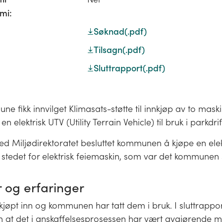
mi:
Søknad
(.pdf)
Tilsagn
(.pdf)
Sluttrapport
(.pdf)
e fikk innvilget Klimasats-støtte til innkjøp av to maski
n elektrisk UTV (Utility Terrain Vehicle) til bruk i parkdrif
ed Miljødirektoratet besluttet kommunen å kjøpe en elek
 stedet for elektrisk feiemaskin, som var det kommunen
r og erfaringer
kjøpt inn og kommunen har tatt dem i bruk. I sluttrappo
t det i anskaffelsesprosessen har vært avgjørende 