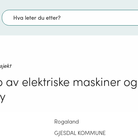
Søk
sjekt
p av elektriske maskiner og
øy
Rogaland
GJESDAL KOMMUNE