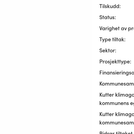
Tilskudd:
Status:
Varighet av pr
Type tiltak:
Sektor:
Prosjekttype:
Finansierings
Kommunesama
Kutter klimaga
kommunens ege
Kutter klimaga
kommunesamf
Bidrar tiltaket t