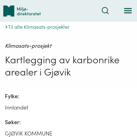
Tilbake
Søk
til
forsiden
Til alle Klimasats-prosjekter
Klimasats-prosjekt
Kartlegging av karbonrike
arealer i Gjøvik
Fylke:
Innlandet
Søker:
GJØVIK KOMMUNE