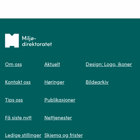
Ditt spørsmål*
Tilbake
til
Om oss
Aktuelt
Design: Logo, ikoner
forsiden
Spør oss
Kontakt oss
Høringer
Bildearkiv
Når du skriver spørsmålet ditt, gjør vi et
Tips oss
Publikasjoner
søk og viser deg vår mest relevante
informasjon.
Få siste nytt
Nettjenester
Ledige stillinger
Skjema og frister