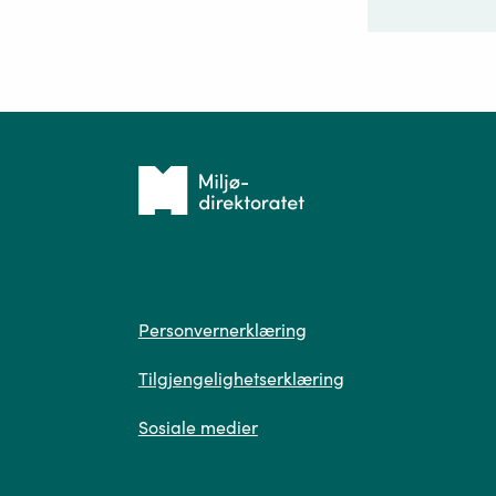
Ditt sp
Tilbake
til
forsiden
Spør
Personvern
Personvernerklæring
Tilgjengelighetserklæring
Sosiale medier