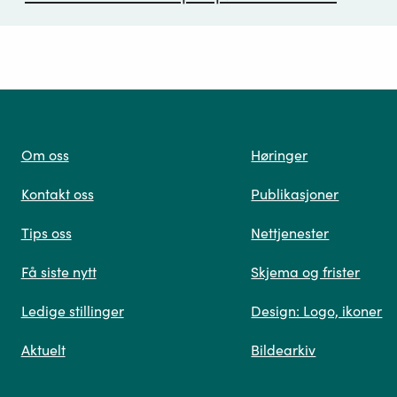
ørsmål*
Om oss
Høringer
Kontakt oss
Publikasjoner
 oss
Tips oss
Nettjenester
Få siste nytt
Skjema og frister
Ledige stillinger
Design: Logo, ikoner
Når du skriver spørsmålet ditt, gjør vi et søk og viser
Aktuelt
Bildearkiv
deg vår mest relevante informasjon.