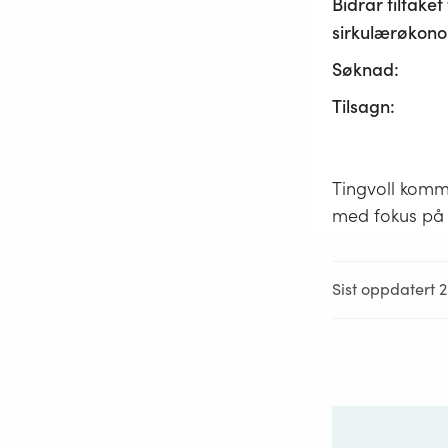
Bidrar tiltaket t
sirkulærøkono
Søknad:
Tilsagn:
Tingvoll kommu
med fokus på å
Sist oppdatert 