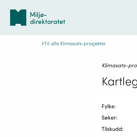
Tilbake
til
forsiden
Til alle Klimasats-prosjekter
Klimasats-pro
Kartle
Fylke:
Søker:
Tilskudd: