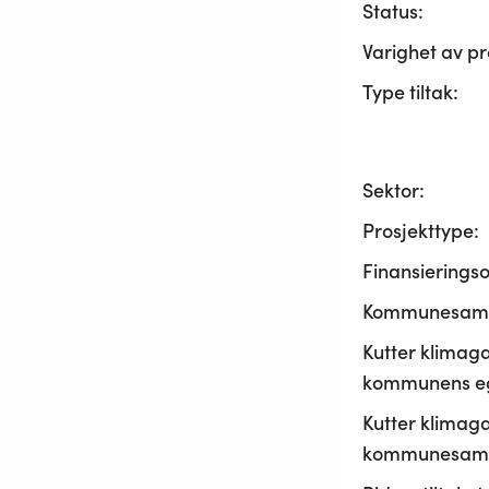
Status:
Varighet av pr
Type tiltak:
Sektor:
Prosjekttype:
Finansierings
Kommunesama
Kutter klimaga
kommunens ege
Kutter klimaga
kommunesamf