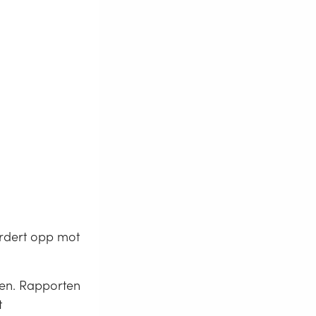
rdert opp mot
en. Rapporten
t