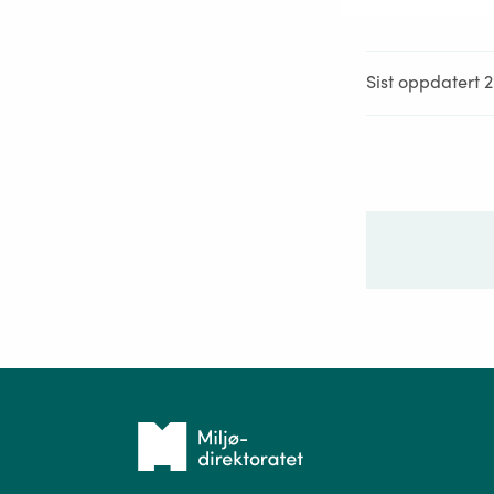
Sist oppdatert 
Ditt sp
Tilbake
til