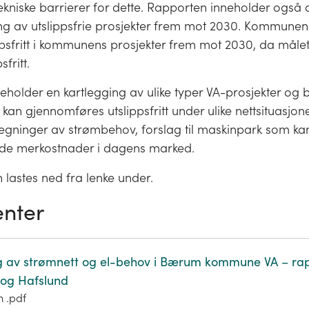
tekniske barrierer for dette. Rapporten inneholder også
ng av utslippsfrie prosjekter frem mot 2030. Kommunen
psfritt i kommunens prosjekter frem mot 2030, da målet
fritt.
holder en kartlegging av ulike typer VA-prosjekter og b
kan gjennomføres utslippsfritt under ulike nettsituasjon
egninger av strømbehov, forslag til maskinpark som kan
de merkostnader i dagens marked.
lastes ned fra lenke under.
nter
g av strømnett og el-behov i Bærum kommune VA – rap
og Hafslund
m .pdf