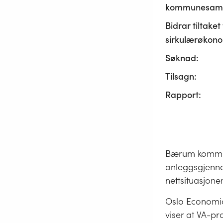
kommunesamf
Bidrar tiltaket t
sirkulærøkono
Søknad:
Tilsagn:
Rapport:
Bærum kommune 
anleggsgjenno
nettsituasjone
Oslo Economic
viser at VA-pro