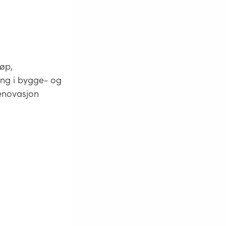
løp,
ing i bygge- og
renovasjon