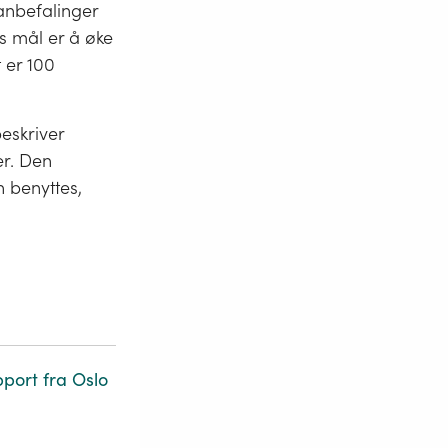
 anbefalinger
s mål er å øke
 er 100
eskriver
er. Den
 benyttes,
port fra Oslo