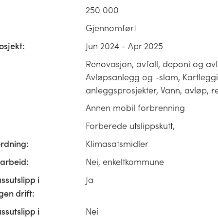
250 000
Gjennomført
osjekt:
Jun 2024 - Apr 2025
Renovasjon, avfall, deponi og av
Avløpsanlegg og -slam, Kartlegg
anleggsprosjekter, Vann, avløp, 
Annen mobil forbrenning
Forberede utslippskutt,
ordning:
Klimasatsmidler
rbeid:
Nei, enkeltkommune
ssutslipp i
Ja
n drift:
ssutslipp i
Nei