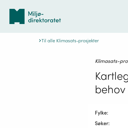
Tilbake
til
forsiden
Til alle Klimasats-prosjekter
Klimasats-pro
Kartle
behov
Fylke:
Søker: