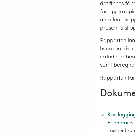
det finnes få 
for opptrappi
andelen utslip
prosent utslipps
Rapporten inne
hvordan disse 
inkluderer ber
samt beregne
Rapporten kan 
Dokume
Kartleggin
Economics 
Last ned so