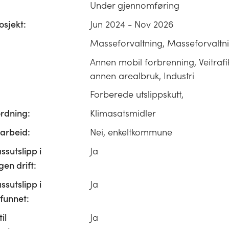
Under gjennomføring
osjekt:
Jun 2024 - Nov 2026
Masseforvaltning, Masseforvaltn
Annen mobil forbrenning, Veitrafi
annen arealbruk, Industri
Forberede utslippskutt,
ordning:
Klimasatsmidler
rbeid:
Nei, enkeltkommune
ssutslipp i
Ja
n drift:
ssutslipp i
Ja
unnet:
il
Ja