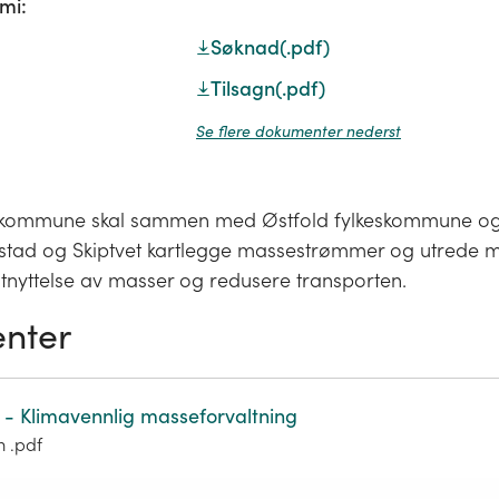
mi:
Søknad
(.pdf)
Tilsagn
(.pdf)
Se flere dokumenter nederst
d kommune skal sammen med Østfold fylkeskommune 
stad og Skiptvet kartlegge massestrømmer og utrede m
utnyttelse av masser og redusere transporten.
nter
 - Klimavennlig masseforvaltning
m .pdf