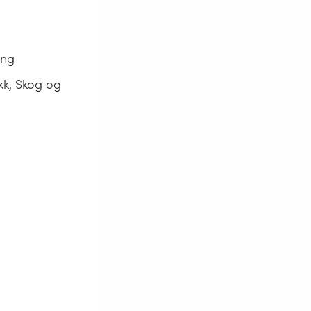
ing
kk, Skog og