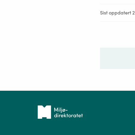
Sist oppdatert 
Ditt sp
Tilbake
til