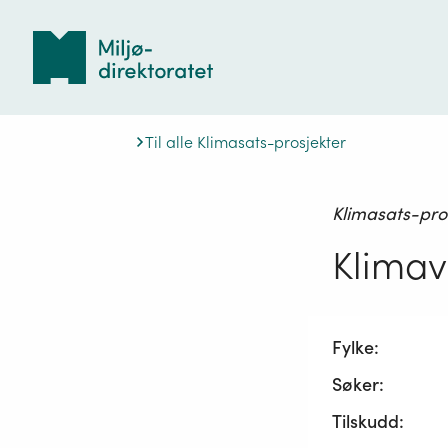
Tilbake
til
forsiden
Til alle Klimasats-prosjekter
Klimasats-pro
Klimav
Fylke:
Søker:
Tilskudd: