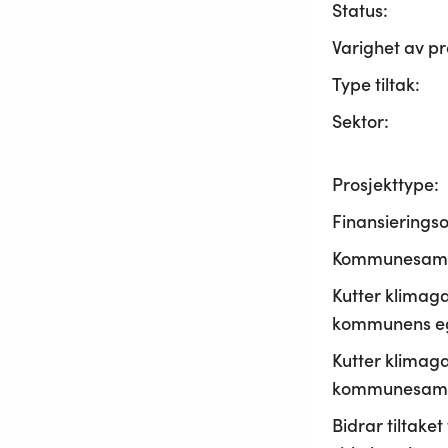
Status:
Varighet av pr
Type tiltak:
Sektor:
Prosjekttype:
Finansierings
Kommunesama
Kutter klimaga
kommunens ege
Kutter klimaga
kommunesamf
Bidrar tiltaket t