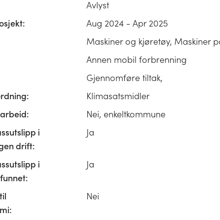
Avlyst
osjekt:
Aug 2024 - Apr 2025
Maskiner og kjøretøy, Maskiner p
Annen mobil forbrenning
Gjennomføre tiltak,
ordning:
Klimasatsmidler
rbeid:
Nei, enkeltkommune
ssutslipp i
Ja
n drift:
ssutslipp i
Ja
unnet:
il
Nei
mi: