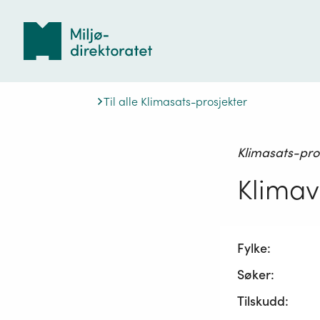
Tilbake
til
forsiden
Til alle Klimasats-prosjekter
Klimasats-pro
Klimav
Fylke:
Søker:
Tilskudd: