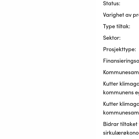
Status:
Varighet av pr
Type tiltak:
Sektor:
Prosjekttype:
Finansierings
Kommunesama
Kutter klimaga
kommunens ege
Kutter klimaga
kommunesamf
Bidrar tiltaket t
sirkulærøkono