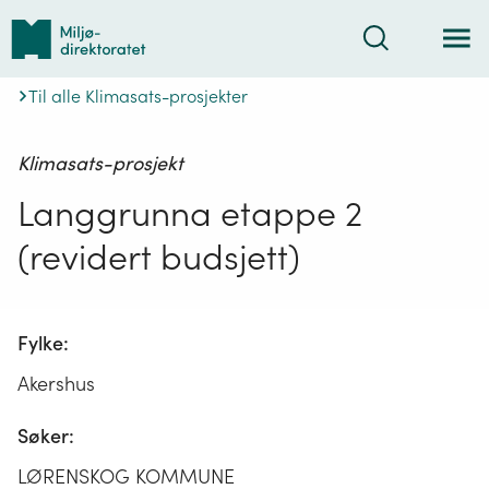
Tilbake
Søk
til
forsiden
Til alle Klimasats-prosjekter
Klimasats-prosjekt
Langgrunna etappe 2
(revidert budsjett)
Fylke:
Akershus
Søker:
LØRENSKOG KOMMUNE