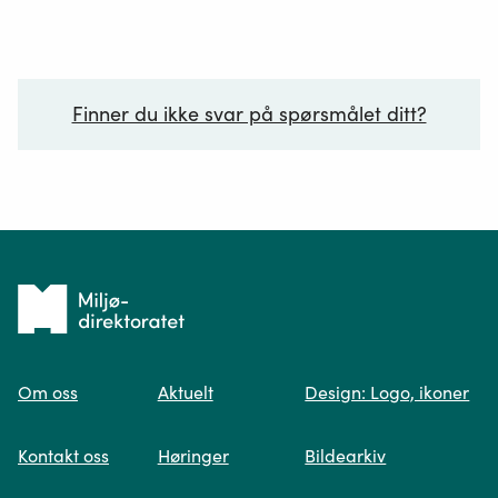
Finner du ikke svar på spørsmålet ditt?
Ditt spørsmål*
Tilbake
til
Om oss
Aktuelt
Design: Logo, ikoner
forsiden
Spør oss
Kontakt oss
Høringer
Bildearkiv
Når du skriver spørsmålet ditt, gjør vi et