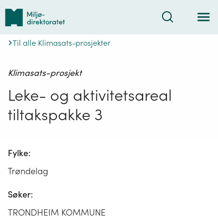
Tilbake
Søk
til
forsiden
Til alle Klimasats-prosjekter
Klimasats-prosjekt
Leke- og aktivitetsareal
tiltakspakke 3
Fylke:
Trøndelag
Søker:
TRONDHEIM KOMMUNE