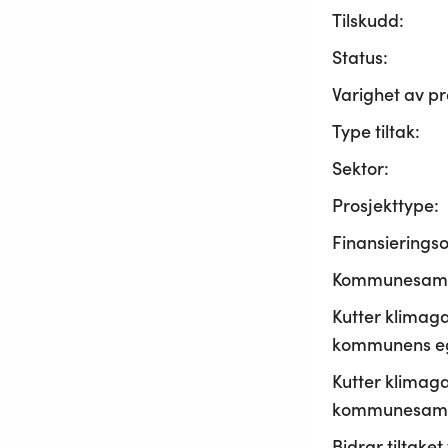
Tilskudd:
Status:
Varighet av pr
Type tiltak:
Sektor:
Prosjekttype:
Finansierings
Kommunesama
Kutter klimaga
kommunens ege
Kutter klimaga
kommunesamf
Bidrar tiltaket t