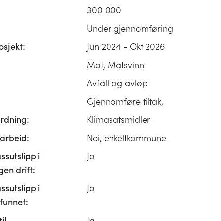
300 000
Under gjennomføring
osjekt:
Jun 2024 - Okt 2026
Mat, Matsvinn
Avfall og avløp
Gjennomføre tiltak,
ordning:
Klimasatsmidler
rbeid:
Nei, enkeltkommune
ssutslipp i
Ja
n drift:
ssutslipp i
Ja
unnet:
il
Ja