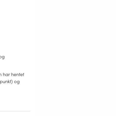
 og
n har hentet
-punkt) og