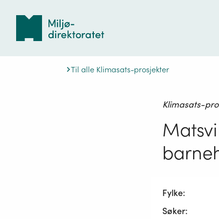
Tilbake
til
forsiden
Til alle Klimasats-prosjekter
Klimasats-pro
Matsvi
barneh
Fylke:
Søker: