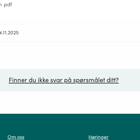
m .pdf
4.11.2025
Finner du ikke svar på spørsmålet ditt?
ørsmål*
Om oss
Høringer