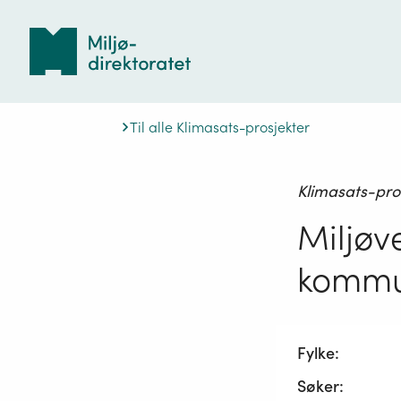
Tilbake
til
forsiden
Til alle Klimasats-prosjekter
Klimasats-pro
Miljøv
kommu
Fylke:
Søker: