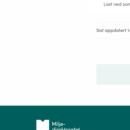
Last ned so
Sist oppdatert 1
Ditt sp
Tilbake