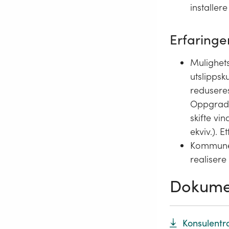
installer
Erfaringer
Mulighets
utslippsk
redusere
Oppgrader
skifte vi
ekviv.). E
Kommunen
realisere
Dokume
Konsulentr