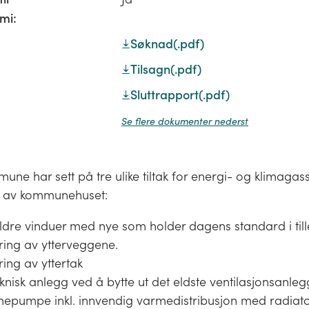
mi:
Søknad
(.pdf)
Tilsagn
(.pdf)
Sluttrapport
(.pdf)
Se flere dokumenter nederst
ne har sett på tre ulike tiltak for energi- og klimaga
 av kommunehuset:
eldre vinduer med nye som holder dagens standard i tille
ering av ytterveggene.
ring av yttertak
knisk anlegg ved å bytte ut det eldste ventilasjonsanlegg
epumpe inkl. innvendig varmedistribusjon med radiat