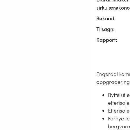
sirkulærøkono
Søknad:
Tilsagn:
Rapport:
Engerdal kommu
oppgradering
Bytte ut 
etterisol
Etterisole
Fornye te
bergvarm