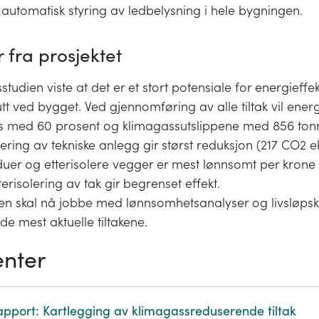
e automatisk styring av ledbelysning i hele bygningen.
 fra prosjektet
studien viste at det er et stort potensiale for energieffe
utt ved bygget. Ved gjennomføring av alle tiltak vil ene
s med 60 prosent og klimagassutslippene med 856 tonn
ing av tekniske anlegg gir størst reduksjon (217 CO2 e
nduer og etterisolere vegger er mest lønnsomt per krone
tterisolering av tak gir begrenset effekt.
 skal nå jobbe med lønnsomhetsanalyser og livsløpsk
 de mest aktuelle tiltakene.
nter
apport: Kartlegging av klimagassreduserende tiltak