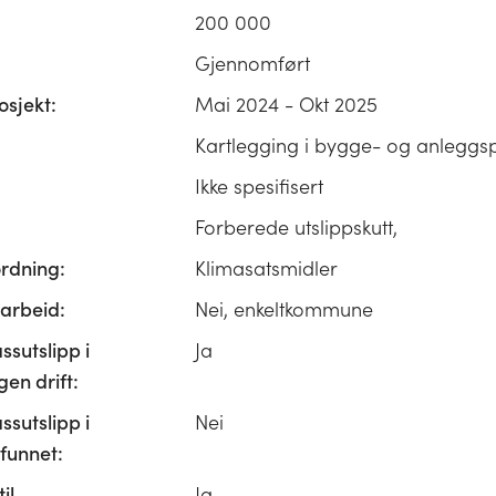
200 000
Gjennomført
osjekt:
Mai 2024 - Okt 2025
Kartlegging i bygge- og anleggsp
Ikke spesifisert
Forberede utslippskutt,
ordning:
Klimasatsmidler
rbeid:
Nei, enkeltkommune
ssutslipp i
Ja
n drift:
ssutslipp i
Nei
unnet:
il
Ja