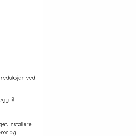
ssreduksjon ved
gg til
et, installere
orer og