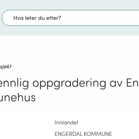
Søk
sjekt
ennlig oppgradering av E
nehus
Innlandet
ENGERDAL KOMMUNE