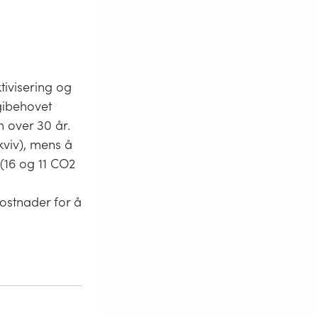
ktivisering og
rgibehovet
 over 30 år.
kviv), mens å
 (16 og 11 CO2
ostnader for å