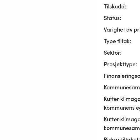
Tilskudd:
Status:
Varighet av pr
Type tiltak:
Sektor:
Prosjekttype:
Finansierings
Kommunesama
Kutter klimaga
kommunens ege
Kutter klimaga
kommunesamf
Bidrar tiltaket t