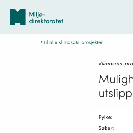
Tilbake
til
forsiden
Til alle Klimasats-prosjekter
Klimasats-pro
Muligh
utslipp
Fylke:
Søker: