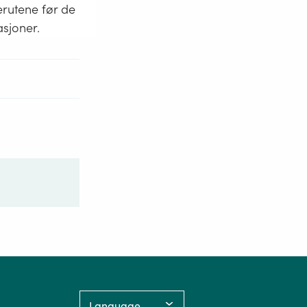
erutene før de
asjoner.
Language: