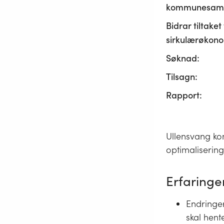
kommunesamf
Bidrar tiltaket t
sirkulærøkono
Søknad:
Tilsagn:
Rapport:
Ullensvang ko
optimalisering
Erfaringer
Endringer
skal hent