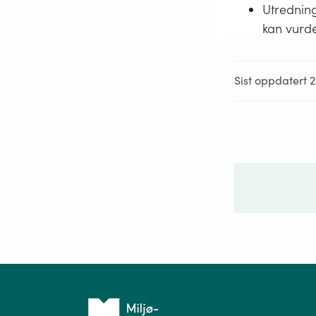
Utredning
kan vurde
Sist oppdatert 2
Ditt sp
Tilbake