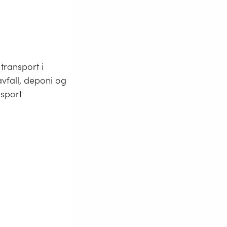
transport i
vfall, deponi og
nsport