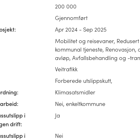
200 000
Gjennomført
osjekt:
Apr 2024 - Sep 2025
Mobilitet og reisevaner, Redusert 
kommunal tjeneste, Renovasjon, a
avløp, Avfallsbehandling og -tra
Veitrafikk
Forberede utslippskutt,
ordning:
Klimasatsmidler
rbeid:
Nei, enkeltkommune
ssutslipp i
Ja
n drift:
ssutslipp i
Nei