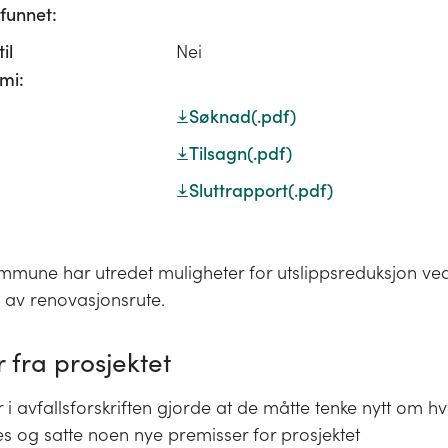
unnet:
il
Nei
mi:
Søknad
(.pdf)
Tilsagn
(.pdf)
Sluttrapport
(.pdf)
mmune har utredet muligheter for utslippsreduksjon ve
 av renovasjonsrute.
 fra prosjektet
 i avfallsforskriften gjorde at de måtte tenke nytt om h
es og satte noen nye premisser for prosjektet