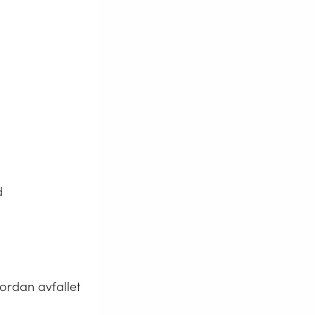
d
vordan avfallet