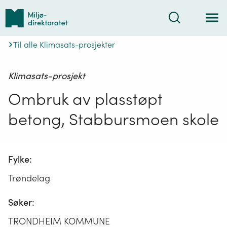
Tilbake
Søk
til
forsiden
Til alle Klimasats-prosjekter
Klimasats-prosjekt
Ombruk av plasstøpt
betong, Stabbursmoen skole
Fylke:
Trøndelag
Søker:
TRONDHEIM KOMMUNE