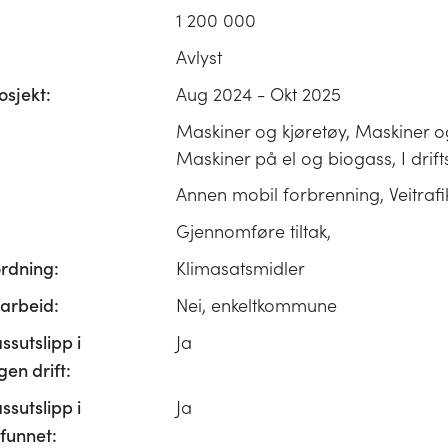
1 200 000
Avlyst
osjekt:
Aug 2024 - Okt 2025
Maskiner og kjøretøy, Maskiner og
Maskiner på el og biogass, I drift
Annen mobil forbrenning, Veitrafi
Gjennomføre tiltak,
ordning:
Klimasatsmidler
rbeid:
Nei, enkeltkommune
ssutslipp i
Ja
n drift:
ssutslipp i
Ja
unnet: