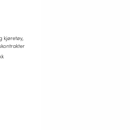
 kjøretøy,
skontrakter
kk