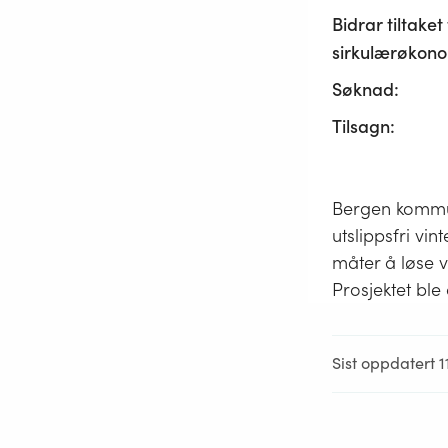
Bidrar tiltaket t
sirkulærøkono
Søknad:
Tilsagn:
Bergen kommun
utslippsfri vi
måter å løse v
Prosjektet ble 
Sist oppdatert 1