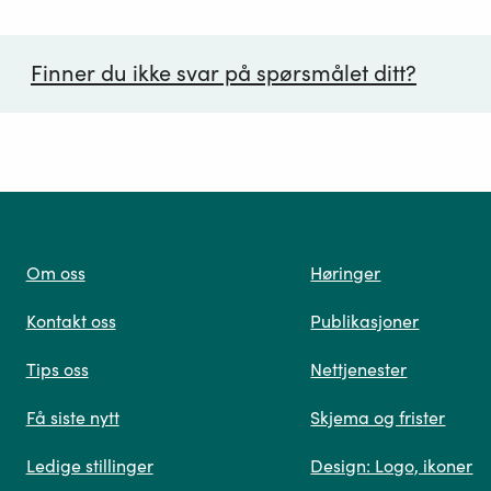
Finner du ikke svar på spørsmålet ditt?
ørsmål*
Om oss
Høringer
Kontakt oss
Publikasjoner
 oss
Tips oss
Nettjenester
Få siste nytt
Skjema og frister
Ledige stillinger
Design: Logo, ikoner
Når du skriver spørsmålet ditt, gjør vi et søk og viser