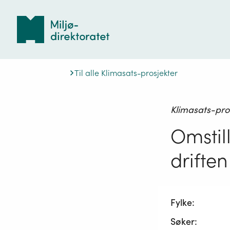
Tilbake
til
forsiden
Til alle Klimasats-prosjekter
Klimasats-pro
Omstill
driften
Fylke:
Søker: