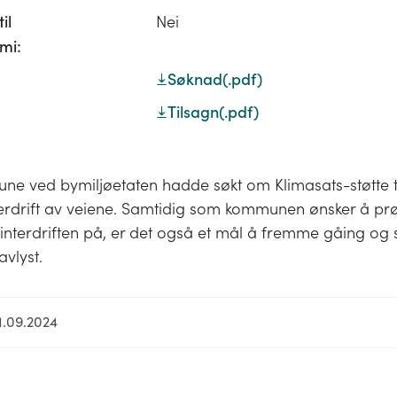
il
Nei
mi:
Søknad
(.pdf)
Tilsagn
(.pdf)
e ved bymiljøetaten hadde søkt om Klimasats-støtte til
nterdrift av veiene. Samtidig som kommunen ønsker å pr
interdriften på, er det også et mål å fremme gåing og s
avlyst.
1.09.2024