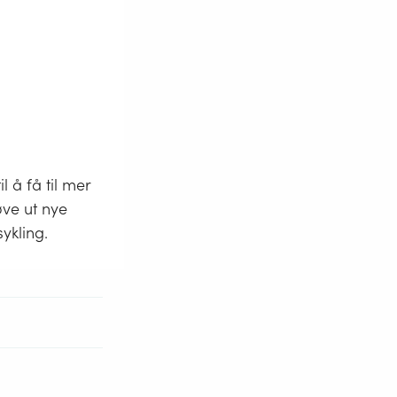
 å få til mer
øve ut nye
ykling.