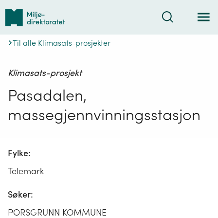
Tilbake
Søk
til
forsiden
Til alle Klimasats-prosjekter
Klimasats-prosjekt
Pasadalen,
massegjennvinningsstasjon
Fylke:
Telemark
Søker:
PORSGRUNN KOMMUNE