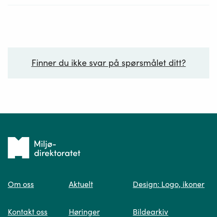
Finner du ikke svar på spørsmålet ditt?
Ditt spørsmål*
Tilbake
til
Om oss
Aktuelt
Design: Logo, ikoner
forsiden
Spør oss
Kontakt oss
Høringer
Bildearkiv